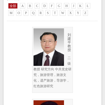
全部
A
B
C
D
F
G
H
J
K
L
M
O
P
Q
R
S
T
W
X
Y
Z
刘
建
平
教
授
二
级
教授 研究方向 中共党史研
究，旅游管理，旅游文
化，遗产旅游，导游学，
红色旅游研究