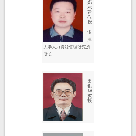
郑
赤
建
教
授
湘
潭
大学人力资源管理研究所
所长
田
银
华
教
授