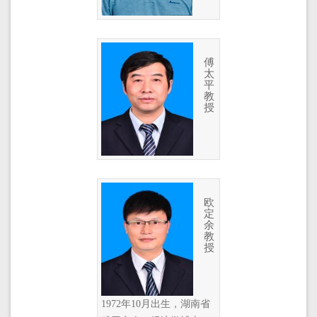
傅
太
平
教
授
欧
定
余
教
授
1972年10月出生，湖南省