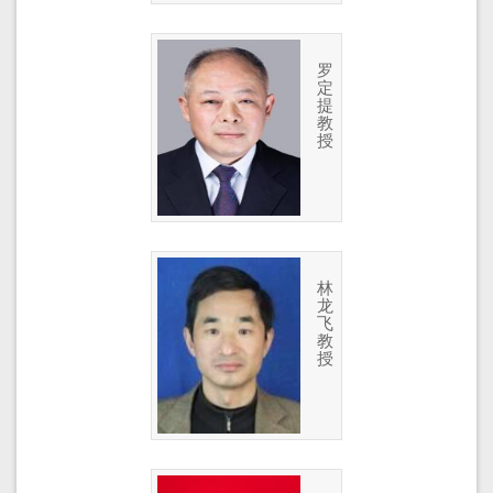
罗
定
提
教
授
林
龙
飞
教
授