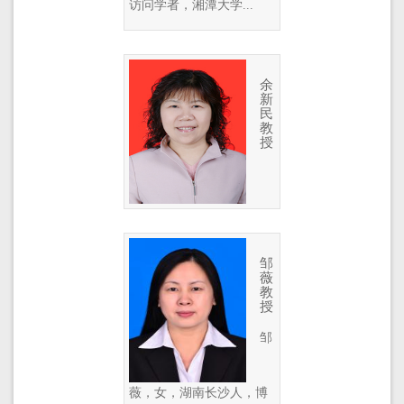
访问学者，湘潭大学...
余
新
民
教
授
邹
薇
教
授
邹
薇，女，湖南长沙人，博