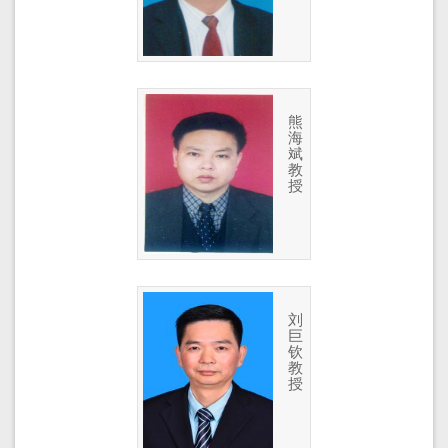
熊
海
斌
教
授
刘
巨
钦
教
授