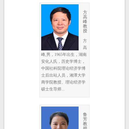
方
高
峰
教
授
方
高
峰,男，1965年出生，湖南
安化人氏，历史学博士，
中国社科院理论经济学博
士后出站人员，湘潭大学
商学院教授、理论经济学
硕士生导师...
鲁
芳
教
授