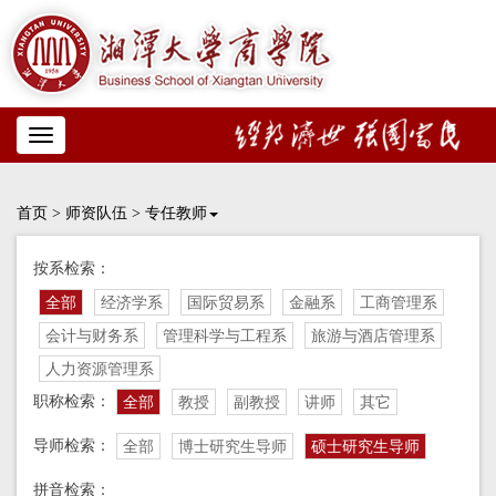
Toggle
navigation
首页
>
师资队伍
>
专任教师
按系检索：
全部
经济学系
国际贸易系
金融系
工商管理系
会计与财务系
管理科学与工程系
旅游与酒店管理系
人力资源管理系
职称检索：
全部
教授
副教授
讲师
其它
导师检索：
全部
博士研究生导师
硕士研究生导师
拼音检索：