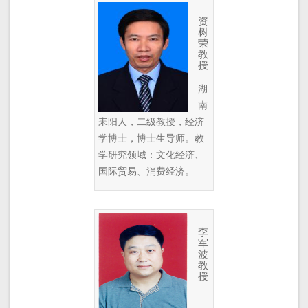
资
树
荣
教
授
湖
南
耒阳人，二级教授，经济
学博士，博士生导师。教
学研究领域：文化经济、
国际贸易、消费经济。
李
军
波
教
授