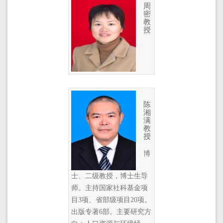
周
密
教
授
陈
湘
满
教
授
博
士、二级教授，博士生导
师。主持国家社科基金项
目3项、省部级项目20项。
出版专著6部。主要研究方