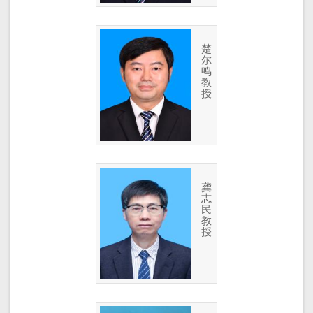
楚
尔
鸣
教
授
龚
志
民
教
授