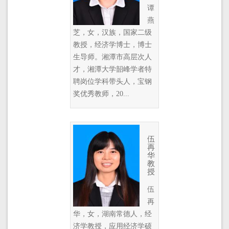
谭
燕
芝，女，汉族，国家二级
教授，经济学博士，博士
生导师。湘潭市高层次人
才，湘潭大学韶峰学者特
聘岗位学科带头人，宝钢
奖优秀教师，20...
伍
再
华
教
授
伍
再
华，女，湖南常德人，经
济学教授，应用经济学硕