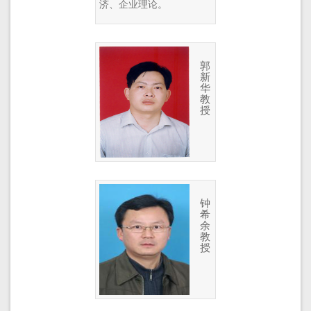
济、企业理论。
郭
新
华
教
授
钟
希
余
教
授