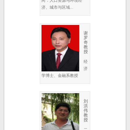
向：人口资源与环境经
济、城市与区域...
谢
罗
奇
教
授
经
济
学博士、金融系教授
刘
洪
伟
教
授
二