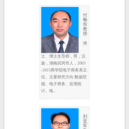
付
畅
俭
教
授
博
士、博士生导师，男，汉
族，湖南武冈市人，2003
-2015商学院电子商务系主
任。主要研究方向:数据挖
掘、电子商务、应用统
计。电...
刘
亚
军