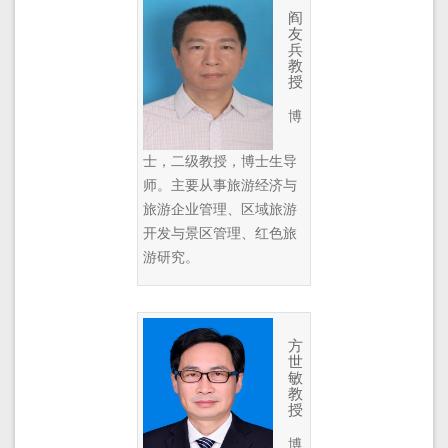
阎
友
兵
教
授
博
士，二级教授，博士生导
师。主要从事旅游经济与
旅游企业管理、区域旅游
开发与景区管理、红色旅
游研究。
方
世
敏
教
授
博