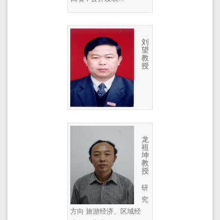
刘
望
教
授
龙
祖
坤
教
授
研
究
方向 旅游经济、区域经