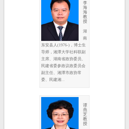
李
海
海
教
授
湖
南
东安县人(1976-)，博士生
导师，湘潭大学社科联副
主席、湖南省政协委员、
民建省委参政议政委员会
副主任、湘潭市政协常
委、民建湘...
谭
燕
芝
教
授