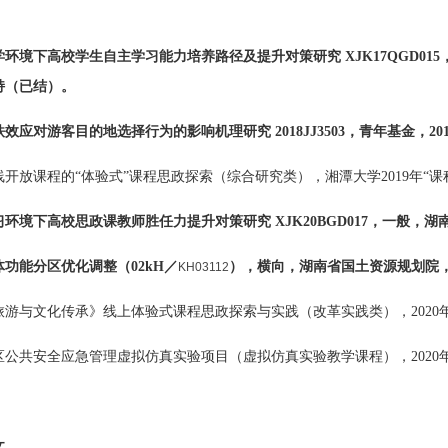
学环境下高校学生自主学习能力培养路径及提升对策研究 XJK17QGD015
持（已结）。
铁效应对游客目的地选择行为的影响机理研究 2018JJ3503，青年基金，
线开放课程的“体验式”课程思政探索（综合研究类），湘潭大学2019年“
环境下高校思政课教师胜任力提升对策研究 XJK20BGD017，一般，
湖南
功能分区优化调整（02kH／
），横向，湖南省国土资源规划院
KH03112
旅游与文化传承》线上体验式课程思政探索与实践（改革实践类），2020
区公共安全应急管理虚拟仿真实验项目（虚拟仿真实验教学课程），2020
文