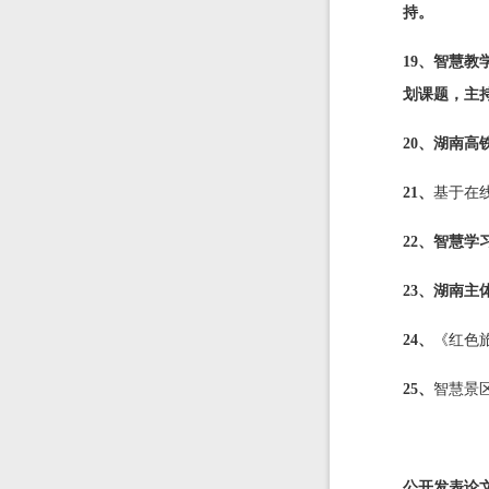
持。
19、智慧教
划课题，主
20、湖南高
21、
基于在
22
、
智慧学习
23
、湖南主体
24
、
《红色
25
、
智慧景
公开发表论