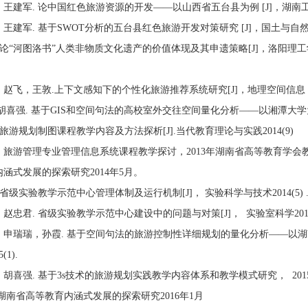
，王建军. 论中国红色旅游资源的开发——以山西省五台县为例 [J]，湖南工业
，王建军. 基于SWOT分析的五台县红色旅游开发对策研究 [J]，国土与自然资源
. 论“河图洛书”人类非物质文化遗产的价值体现及其申遗策略[J]，洛阳
014（2）.
，赵飞，王敦.上下文感知下的个性化旅游推荐系统研究[J]，地理空间信息，2
,胡喜强. 基于GIS和空间句法的高校室外交往空间量化分析——以湘潭大学为例[
 旅游规划制图课程教学内容及方法探析[J].当代教育理论与实践2014(9)
伟．旅游管理专业管理信息系统课程教学探讨，2013年湖南省高等教育学
涵式发展的探索研究2014年5月。
 省级实验教学示范中心管理体制及运行机制[J]， 实验科学与技术2014(5) 
，赵忠君. 省级实验教学示范中心建设中的问题与对策[J]， 实验室科
，申瑞瑞，孙霞. 基于空间句法的旅游控制性详细规划的量化分析——以湖
1).
，胡喜强. 基于3s技术的旅游规划实践教学内容体系和教学模式研究， 2
湖南省高等教育内涵式发展的探索研究2016年1月