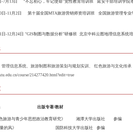
月9日-7月13日 “不忘初心，牢记使命”党性教育培训班 延安干部培训学院
0月30日-11月2日 第十届全国MTA旅游营销师资培训班 全国旅游管理
21日-12月24日
“GIS制图与数据分析”研修班 北京中科云图地理信息系统
程
、管理信息系统、旅游制图和旅游策划与规划实训、 红色旅游与文化传承
xtu.edu.cn/course/214277420.html?edit=true
究
果
出版专著/教材
6 《红色旅游与青少年思想政治教育研究》 湘潭大学出版社 参编
.11 《质量的风》 国防科技大学出版社 参编