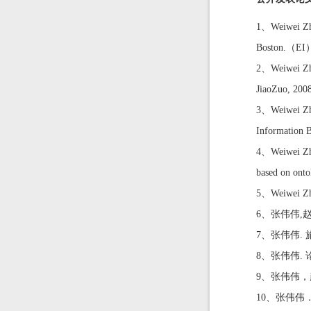
1、Weiwei Zha
Boston.（EI
2、Weiwei Zha
JiaoZuo, 200
3、Weiwei Zha
Information B
4、Weiwei Zha
based on ont
5、Weiwei Zha
6、张伟伟,赵
7、张伟伟. 
8、张伟伟. 
9、张伟伟，赵
10、张伟伟