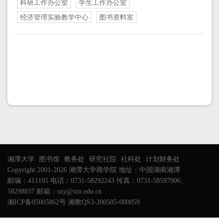
科研工作办公室
学生工作办公室
经济管理实验教学中心
图书资料室
湘潭大学
图书馆
教务处
研究社院
社科处
计划财务处
Copyright 2001-2026 湘潭大学商学院 地址：中国湖南湘潭
邮编：411105 电话：0731-58292243 传真：0731-58597906、
58298837 邮箱：sxy@xtu.edu.cn
湘ICP备05005862号 湘教QS3-200505-000059