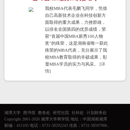
我校MBA代表毛鹏飞同学，凭借
自己高新技术企业在科技创新方
面取得的重大成果，力挫群雄，
以排名全国第四的优异成绩，荣
获“首届中国MBA新秀100人物
奖”的殊荣，这是湖南省唯一获此
殊荣的MBA代表，充分展示了我
校MBA教育取得的丰硕成果，彰
显MBA学员的实力与风采。 [
详
情
]
湘潭大学
图书馆
教务处
研究社院
社科处
计划财务处
Copyright 2001-2026 湘潭大学商学院 地址：中国湖南湘潭
邮编：411105 电话：0731-58292243 传真：0731-58597906、