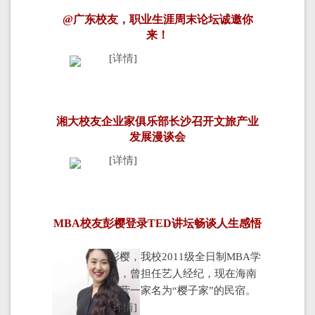
@广东校友，职业生涯周末论坛诚邀你
来！
[
详情
]
湘大校友企业家俱乐部长沙召开文旅产业
发展漫谈会
[
详情
]
MBA校友彭樱登录TED讲坛畅谈人生感悟
彭樱，我校2011级全日制MBA学
员，曾担任艺人经纪，现在海南
经营一家名为“樱子家”的民宿。
[
详情
]