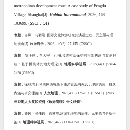
metropolitan development zone: A case study of Pengdu
Village, Shanghai[J].
Habitat International
, 2026, 168:
103699. (
SSCI，Q1)
袁超
，齐凤，马丽君. 国际文化旅游研究的演进过程、元主题与理
论视角[J].
旅游科学
，2026，40(2):127-155 .(CSSCI)
袁超
，胡泽鹏，李天宇，孔翔.传统村落保护的框架构建与案例解
析：基于拼装体的地方理论[J].
地理科学进展
，2025,44(11):2404-
2420.(CSSCI)
袁超，
徐林增.行动者网络视角下旅游景观的再思：理论源流、概念
内涵与研究理路[J].
人文地理
，2025,40(3):175-183（CSSCI）(
2025
年12期
人大复印资料《旅游管理》全文转载
》
袁超
，
齐凤，张伟伟，徐林增
.
旅游地研究的演变、元主题与分析框
架[J].
地理科学进展
，2025,44(7):1334-1350.（CSSCI）