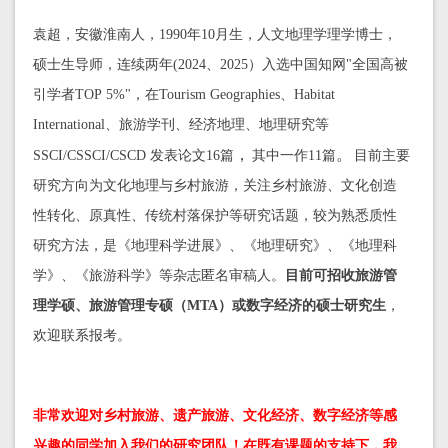
袁超，
安徽淮南人，
1990年10月生
，人文地理学理学博士，
硕士生导师，
连续两年(
2024、2025）入选中国知网
"
全国高被
引学者
TOP 5%
"
，在
Tourism Geographies、Habitat
International
、旅游学刊、经济地理、地理研究等
，
。
SSCI/CSSCI/CSCD 发表论文16篇
其中一作11篇
目前主要
研究方向为文化地理与乡村旅游，关注乡村旅游、文化创造
性转化、原真性、传统村落保护等研究话题，较为熟悉质性
研究方法，是《地理科学进展》、《地理研究》、《地理科
学》、《旅游科学》等杂志匿名审稿人。
目前可招收旅游管
理学硕、旅游管理专硕（MTA）或数字经济的硕士研究生
，
欢迎联系报考。
非常欢迎对乡村旅游、遗产旅游、文化经济、数字经济等感
兴趣的同学加入我们的研究团队！
在既有课题的支持下，我