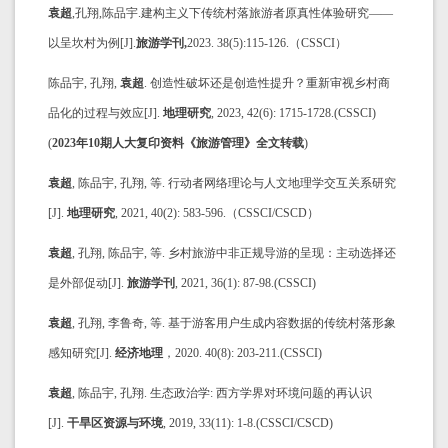
袁超
,孔翔,陈品宇.建构
主义下传统村
落旅游者原真性体验研究——
以呈坎村为例[J].
旅游学刊,
2023. 38(5):115-126.
（CSSCI）
陈品宇, 孔翔,
袁超
. 创造性破坏还是创造性提升？重新审视乡村商
品化的过程与效应[J].
地理研究
, 2023, 42(6): 1715-1728.(CSSCI)
(
2023年10期
人大复印资料《旅游管理》全文转载
)
袁超
, 陈品宇, 孔翔, 等. 行动者网络理论与人文地理学交互关系研究
[J].
地理研究
, 2021, 40(2): 583-596.（CSSCI/CSCD）
袁超
, 孔翔, 陈品宇, 等. 乡村旅游中非正规导游的呈现：主动选择还
是外部促动[J].
旅游学刊
, 2021, 36(1): 87-98.(CSSCI)
袁超
, 孔翔, 李鲁奇, 等. 基于游客用户生成内容数据的传统村落形象
感知研究[J].
经济地理
，2020. 40(8): 203-211.(CSSCI)
袁超
, 陈品宇, 孔翔. 生态政治学: 西方学界对环境问题的再认识
[J].
干旱区资源与环境
, 2019, 33(11): 1-8.(CSSCI/CSCD)