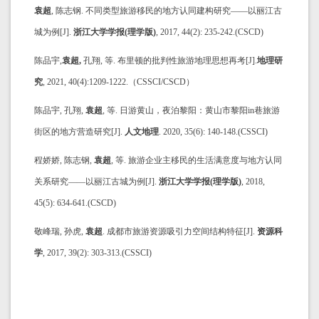
袁超
, 陈志钢. 不同类型旅游移民的地方认同建构研究——以丽江古
城为例[J].
浙江大学学报(理学版)
, 2017, 44(2): 235-242.(CSCD)
陈品宇,
袁超,
孔翔, 等. 布里顿的批判性旅游地理思想再考[J].
地理研
究
, 2021, 40(4):1209-1222.（CSSCI/CSCD）
陈品宇, 孔翔,
袁超
, 等. 日游黄山，夜泊黎阳：黄山市黎阳in巷旅游
街区的地方营造研究[J].
人文地理
. 2020, 35(6): 140-148.(CSSCI)
程娇娇, 陈志钢,
袁超
, 等. 旅游企业主移民的生活满意度与地方认同
关系研究——以丽江古城为例[J].
浙江大学学报(理学版)
, 2018,
45(5): 634-641.(CSCD)
敬峰瑞, 孙虎,
袁超
. 成都市旅游资源吸引力空间结构特征[J].
资源科
学
, 2017, 39(2): 303-313.(CSSCI)