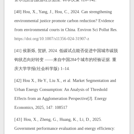
[40] Hou, X., Yang, J., Hou, C., 2024. Can strengthening
environmental justice promote carbon reduction? Evidence
from environmental courts in China. Environ Sci Pollut Res.
https://doi.org/10.1007/s11356-024-31907-z
[41] 侯新烁, 贺妍, 2024. 低碳试点能否促进中国城市碳脱
钩状态向好转变 ——来自中国284个城市的经验证据. 重
庆大学学报(社会科学版) 1–14.
[42] Hou X., He Y., Liu X., et al. Market Segmentation and
Urban Energy Consumption: An Analysis of Threshold
Effects from an Agglomeration Perspective[J]. Energy
Economics, 2025, 147: 108517
[43]
Hou, X., Zheng, G., Huang, K., Li, D., 2025.
Government performance evaluation and energy efficiency: