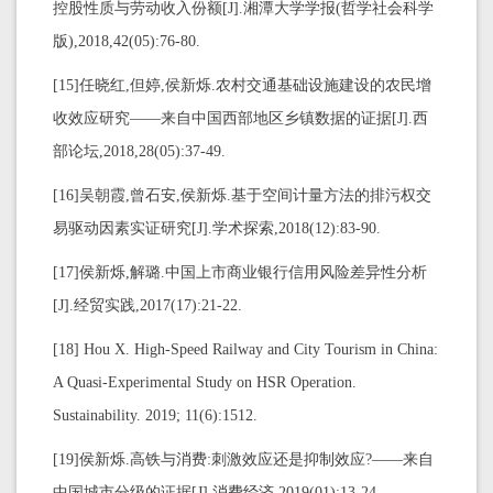
控股性质与劳动收入份额[J].湘潭大学学报(哲学社会科学
版),2018,42(05):76-80.
[15]任晓红,但婷,侯新烁.农村交通基础设施建设的农民增
收效应研究——来自中国西部地区乡镇数据的证据[J].西
部论坛,2018,28(05):37-49.
[16]吴朝霞,曾石安,侯新烁.基于空间计量方法的排污权交
易驱动因素实证研究[J].学术探索,2018(12):83-90.
[17]侯新烁,解璐.中国上市商业银行信用风险差异性分析
[J].经贸实践,2017(17):21-22.
[18] Hou X. High-Speed Railway and City Tourism in China:
A Quasi-Experimental Study on HSR Operation.
Sustainability. 2019; 11(6):1512.
[19]侯新烁.高铁与消费:刺激效应还是抑制效应?——来自
中国城市分级的证据[J].消费经济,2019(01):13-24.