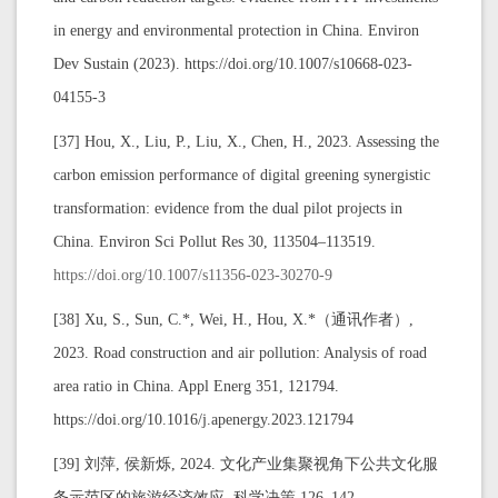
in energy and environmental protection in China. Environ
Dev Sustain (2023). https://doi.org/10.1007/s10668-023-
04155-3
[37] Hou, X., Liu, P., Liu, X., Chen, H., 2023. Assessing the
carbon emission performance of digital greening synergistic
transformation: evidence from the dual pilot projects in
China. Environ Sci Pollut Res 30, 113504–113519.
https://doi.org/10.1007/s11356-023-30270-9
[38] Xu, S., Sun, C.*, Wei, H., Hou, X.*（通讯作者）,
2023. Road construction and air pollution: Analysis of road
area ratio in China. Appl Energ 351, 121794.
https://doi.org/10.1016/j.apenergy.2023.121794
[39] 刘萍, 侯新烁, 2024. 文化产业集聚视角下公共文化服
务示范区的旅游经济效应. 科学决策 126–142.