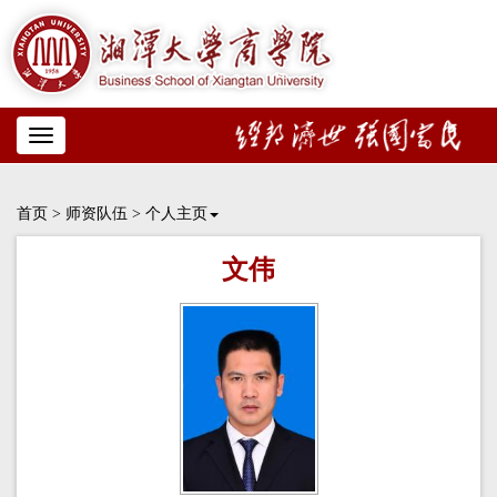
Toggle
navigation
首页
>
师资队伍
>
个人主页
文伟