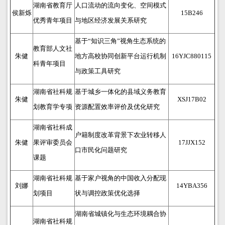
湖南省教育厅
人口流动的流向变化、空间模式
侯新烁
15B246
优秀青年项目
与地区经济发展关系研究
基于“知识三角”视角生态系统的
教育部人文社
朱健
地方高校协同创新平台运行机制
16YJC880115
科青年项目
与政策工具研究
湖南省社科规
基于城乡一体化的县域义务教育
朱健
XSJ17B02
划教育学专项
资源配置效率评价及优化研究
湖南省社科成
户籍制度改革背景下农业转移人
朱健
果评审委员会
17JJX152
口市民化问题研究
课题
湖南省社科规
基于家户视角的中国收入分配现
刘娜
14YBA356
划项目
状与调控政策优化选择
湖南省城镇化与生态环境耦合协
湖南省社科规