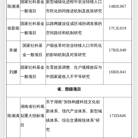
国家社科基金
新型城镇化进程中农业转移人口
陈湘满
14BJL067
一般项目
市民化协同推进机制及政策研究
国家社科基金
以路网建设促成区域协调发展的
侯新烁
17CJL019
一般项目
空间路径和机制研究
国家社科基
户籍改革对农业转移人口市民化
朱健
17BJL049
金一般项目
的影响机制及对策研究
国家社科基金
生育政策调整、住户规模效应与
刘娜
16BJL041
一般项目
中国家庭收入不平等研究
省、部级项目
关于湖南“加快构建科技文化创
湖南省社科规
新体系、现代产业体系、新型城
陈湘满
划重大招标项
17ZDA06
镇体系、综合交通枢纽体系”研
目
究