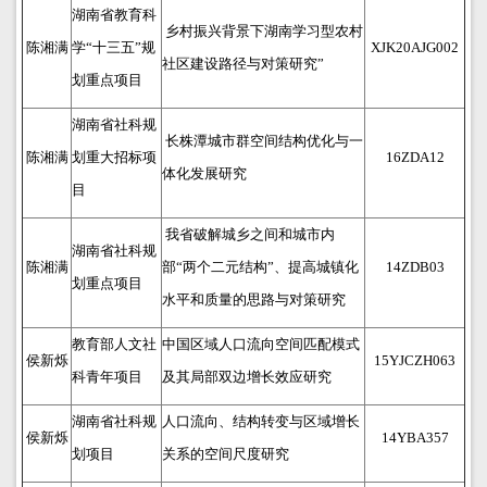
湖南省教育科
乡村振兴背景下湖南学习型农村
陈湘满
学“十三五”规
XJK20AJG002
社区建设路径与对策研究”
划重点项目
湖南省社科规
长株潭城市群空间结构优化与一
陈湘满
划重大招标项
16ZDA12
体化发展研究
目
我省破解城乡之间和城市内
湖南省社科规
陈湘满
部“两个二元结构”、提高城镇化
14ZDB03
划重点项目
水平和质量的思路与对策研究
教育部人文社
中国区域人口流向空间匹配模式
侯新烁
15YJCZH063
科青年项目
及其局部双边增长效应研究
湖南省社科规
人口流向、结构转变与区域增长
侯新烁
14YBA357
划项目
关系的空间尺度研究