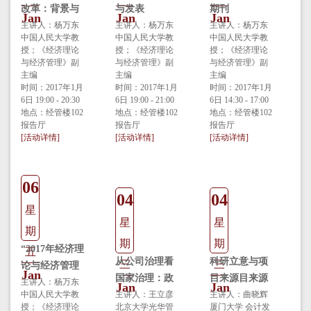
改革：背景与
与发表
期刊
Jan
Jan
Jan
内容
主讲人：杨万东
主讲人：杨万东
主讲人：杨万东
中国人民大学教
中国人民大学教
中国人民大学教
授；《经济理论
授；《经济理论
授；《经济理论
与经济管理》副
与经济管理》副
与经济管理》副
主编
主编
主编
时间：2017年1月
时间：2017年1月
时间：2017年1月
6日 19:00 - 20:30
6日 19:00 - 21:00
6日 14:30 - 17:00
地点：经管楼102
地点：经管楼102
地点：经管楼102
报告厅
报告厅
报告厅
[活动详情]
[活动详情]
[活动详情]
06
04
04
星
星
星
期
期
期
“2017年经济理
五
从公司治理看
科研立意与项
三
三
论与经济管理
Jan
国家治理：政
目来源目来源
年会”安排商讨
主讲人：杨万东
Jan
Jan
中国人民大学教
府审计独立性
主讲人：王立彦
主讲人：曲晓辉
授；《经济理论
北京大学光华管
厦门大学 会计发