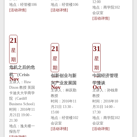
economics and
12:00
地点：经管楼106
地点：经管楼106
how to
地点：商学院102
[活动详情]
[活动详情]
会议室
measure it）
[活动详情]
21
21
31
星
星
星
期
危机之后的危
期
期
一
机 （Crisis
创新创业与新
中国经济管理
一
一
Nov
after crisis）
主讲人：Huw
兴产业发展国
学漫谈
Nov
Oct
Dixon 教授 英国
际比较
主讲人：林跃勤
主讲人：孙钱章
卡迪夫大学商学
教授
教授
院（Cardiff
时间：2016年11
时间：2016年10
Business School）
月21日 13:30 -
月31日 14:00 -
时间：2016年11
15:00
17:30
月21日 19:00 -
地点：经管楼102
地点：商学院102
21:30
会议室
会议室
地点：逸夫楼一
[活动详情]
[活动详情]
报告厅