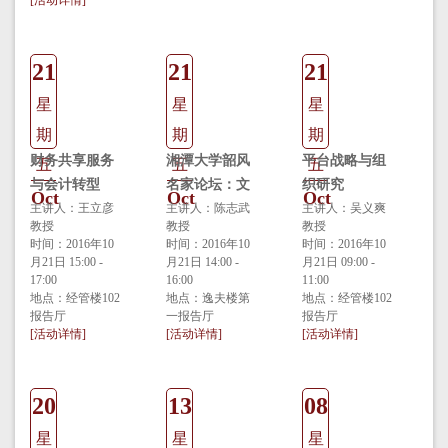
[活动详情]
21
21
21
星
星
星
期
期
期
财务共享服务
湘潭大学韶风
平台战略与组
五
五
五
与会计转型
名家论坛：文
织研究
Oct
Oct
Oct
主讲人：王立彦
明变迁的金融
主讲人：陈志武
主讲人：吴义爽
教授
教授
教授
逻辑——量化
时间：2016年10
时间：2016年10
时间：2016年10
方法在历史研
月21日 15:00 -
月21日 14:00 -
月21日 09:00 -
17:00
究中的应用
16:00
11:00
地点：经管楼102
地点：逸夫楼第
地点：经管楼102
报告厅
一报告厅
报告厅
[活动详情]
[活动详情]
[活动详情]
20
13
08
星
星
星