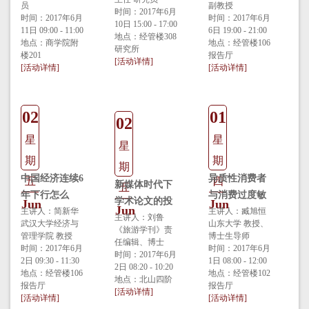
员
副教授
时间：2017年6月
时间：2017年6月
时间：2017年6月
10日 15:00 - 17:00
11日 09:00 - 11:00
6日 19:00 - 21:00
地点：经管楼308
地点：商学院附
地点：经管楼106
研究所
楼201
报告厅
[活动详情]
[活动详情]
[活动详情]
02
01
02
星
星
星
期
期
期
中国经济连续6
异质性消费者
五
四
新媒体时代下
五
年下行怎么
与消费过度敏
学术论文的投
Jun
Jun
Jun
看，为什么，
主讲人：简新华
感性：基于中
主讲人：臧旭恒
稿与发表—以
主讲人：刘鲁
武汉大学经济与
山东大学 教授、
怎么办?
国家庭资产配
《旅游学刊》责
《旅游学刊》
管理学院 教授
博士生导师
任编辑、博士
置的分析
时间：2017年6月
时间：2017年6月
为例
时间：2017年6月
2日 09:30 - 11:30
1日 08:00 - 12:00
2日 08:20 - 10:20
地点：经管楼106
地点：经管楼102
地点：北山四阶
报告厅
报告厅
[活动详情]
[活动详情]
[活动详情]