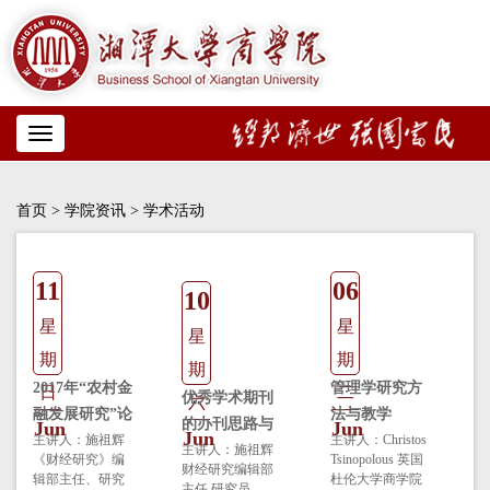
Toggle
navigation
首页
>
学院资讯
> 学术活动
11
06
10
星
星
星
期
期
期
2017年“农村金
管理学研究方
日
二
优秀学术期刊
六
融发展研究”论
法与教学
的办刊思路与
Jun
Jun
Jun
坛
主讲人：施祖辉
主讲人：Christos
经验
主讲人：施祖辉
《财经研究》编
Tsinopolous 英国
财经研究编辑部
辑部主任、研究
杜伦大学商学院
主任 研究员