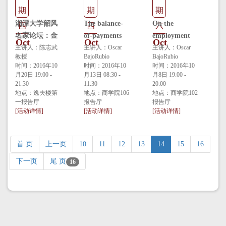
期
期
期
湘潭大学韶风
The balance-
On the
四
四
六
名家论坛：金
of-payments
employment
Oct
Oct
Oct
融为什么那么
主讲人：陈志武
constraint on
主讲人：Oscar
effects of
主讲人：Oscar
教授
BajoRubio
BajoRubio
难发展——市
economic
outward FDI:
时间：2016年10
时间：2016年10
时间：2016年10
场?家族?宗教?
growth in a
The case of
月20日 19:00 -
月13日 08:30 -
月8日 19:00 -
政府
21:30
long-term
11:30
Spain, 1995-
20:00
地点：逸夫楼第
地点：商学院106
地点：商学院102
perspective:
2011
一报告厅
报告厅
报告厅
Spain, 1850-
[活动详情]
[活动详情]
[活动详情]
2000
首 页
上一页
10
11
12
13
14
15
16
下一页
尾 页
16