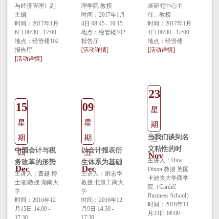
视角
与经济管理》副
理学院 教授
展研究中心主
主编
时间：2017年1月
任、教授
时间：2017年1月
4日 08:45 - 10:15
时间：2017年1月
6日 08:30 - 12:00
地点：经管楼102
4日 08:30 - 12:00
地点：经管楼102
报告厅
地点：经管楼
报告厅
[活动详情]
[活动详情]
[活动详情]
23
15
09
星
星
星
期
期
期
当我们谈到名
三
义粘性的时
中国会计与税
以会计报表衍
四
五
Nov
候，我们在谈
主讲人：Huw
务改革的形势
生体系为基础
Dec
Dec
Dixon 教授 英国
什么 （Why
及艰巨任务
主讲人：曹越 博
的企业信息体
主讲人：谢志华
卡迪夫大学商学
士/副教授 湖南大
教授 北京工商大
nominal
系再造
院（Cardiff
学
学
rigidity is
Business School）
时间：2016年12
时间：2016年12
时间：2016年11
important in
月15日 14:00 -
月9日 14:30 -
月23日 08:00 -
17:30
17:30