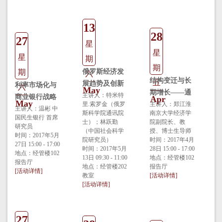
13
28
27
星
星
星
期
期
期
俄罗斯经济发
六
结构变迁与长
五
展趋势及创新
利率市场化与
六
May
期增长——通
转型
主讲人：特米特
商业银行战略
Apr
May
里.索罗金（俄罗
用技术进步下
主讲人：郑江淮
转型
主讲人：温彬 中
斯科学院通讯院
南京大学经济学
新兴部门与传
国民生银行 首席
士）；林跃勤
院副院长、教
研究员
统部门演进视
（中国社会科学
授、博士生导师
时间：2017年5月
院研究员）
角
时间：2017年4月
27日 15:00 - 17:00
时间：2017年5月
28日 15:00 - 17:00
地点：经管楼102
13日 09:30 - 11:00
地点：经管楼102
报告厅
地点：经管楼202
报告厅
[活动详情]
教室
[活动详情]
[活动详情]
27