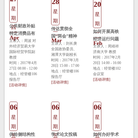
28
20
星
星
星
期
期
期
公共财政补贴
四
传达贯彻全
二
如何开展高铁
一
特定消费品有
国“两会”精神
Apr
经济运行问题
Mar
效吗？来自“家
主讲人：周波 对
Feb
报告会
主讲人：刘长庚
外经济贸易大学
研究
主讲人：周靖祥
电下乡”微观数
全国政协委员、
国际经贸学院副
济南大学 教授
湘潭大学副校长
据的证据
教授
时间：2017年2月
时间：2017年3月
时间：2017年4月
20日 14:00 - 16:00
28日 15:00 - 17:00
27日 08:00 - 12:00
地点：经管楼102
地点：经管楼106
地点：经管楼106
会议室
报告厅
报告厅
[活动详情]
[活动详情]
[活动详情]
06
06
06
星
星
星
期
期
期
供给侧结构性
学术论文投稿
如何办好学术
五
五
五