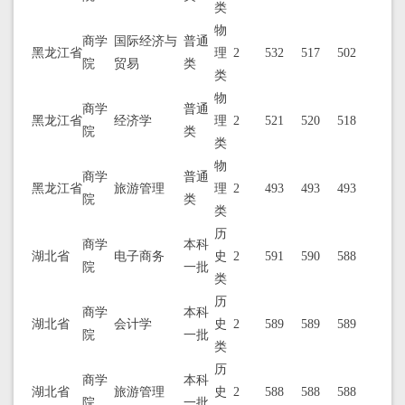
类
物
商学
国际经济与
普通
黑龙江省
理
2
532
517
502
院
贸易
类
类
物
商学
普通
黑龙江省
经济学
理
2
521
520
518
院
类
类
物
商学
普通
黑龙江省
旅游管理
理
2
493
493
493
院
类
类
历
商学
本科
湖北省
电子商务
史
2
591
590
588
院
一批
类
历
商学
本科
湖北省
会计学
史
2
589
589
589
院
一批
类
历
商学
本科
湖北省
旅游管理
史
2
588
588
588
院
一批