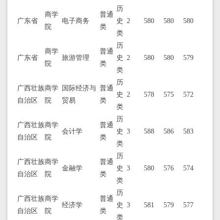
历
商学
普通
广东省
电子商务
史
2
580
580
580
院
类
类
历
商学
普通
广东省
旅游管理
史
2
580
580
579
院
类
类
历
广西壮族
商学
国际经济与
普通
史
2
578
575
572
自治区
院
贸易
类
类
历
广西壮族
商学
普通
会计学
史
3
588
586
583
自治区
院
类
类
历
广西壮族
商学
普通
金融学
史
3
580
576
574
自治区
院
类
类
历
广西壮族
商学
普通
经济学
史
3
581
579
577
自治区
院
类
类