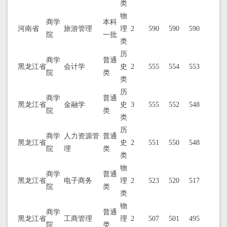
类
物
商学
本科
河南省
旅游管理
理
2
590
590
590
院
一批
类
历
商学
普通
黑龙江省
会计学
史
2
555
554
553
院
类
类
历
商学
普通
黑龙江省
金融学
史
3
555
552
548
院
类
类
历
商学
人力资源管
普通
黑龙江省
史
2
551
550
548
院
理
类
类
物
商学
普通
黑龙江省
电子商务
理
2
523
520
517
院
类
类
物
商学
普通
黑龙江省
工商管理
理
2
507
501
495
院
类