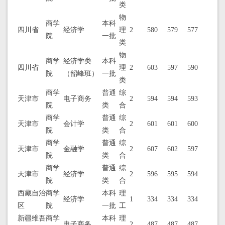
类
物
商学
本科
四川省
经济学
理
2
580
579
577
院
一批
类
物
商学
经济学类
本科
四川省
理
2
603
597
590
院
（韶峰班）
一批
类
商学
普通
综
天津市
电子商务
2
594
594
593
院
类
合
商学
普通
综
天津市
会计学
2
601
601
600
院
类
合
商学
普通
综
天津市
金融学
2
607
602
597
院
类
合
商学
普通
综
天津市
经济学
2
596
595
594
院
类
合
西藏自治
商学
本科
理
经济学
1
334
334
334
区
院
一批
工
新疆维吾
商学
本科
理
电子商务
2
487
487
487