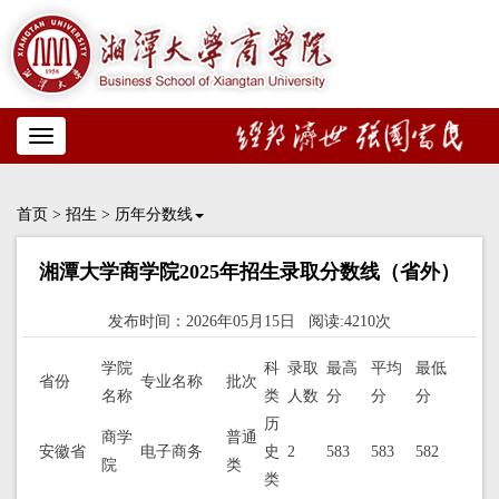
Toggle
navigation
首页
>
招生
>
历年分数线
湘潭大学商学院2025年招生录取分数线（省外）
发布时间：2026年05月15日 阅读:4210次
学院
科
录取
最高
平均
最低
省份
专业名称
批次
名称
类
人数
分
分
分
历
商学
普通
安徽省
电子商务
史
2
583
583
582
院
类
类