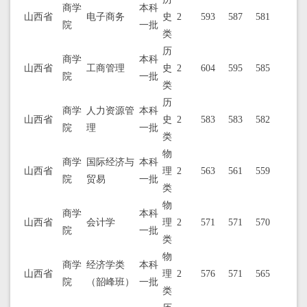
商学
本科
山西省
电子商务
史
2
593
587
581
院
一批
类
历
商学
本科
山西省
工商管理
史
2
604
595
585
院
一批
类
历
商学
人力资源管
本科
山西省
史
2
583
583
582
院
理
一批
类
物
商学
国际经济与
本科
山西省
理
2
563
561
559
院
贸易
一批
类
物
商学
本科
山西省
会计学
理
2
571
571
570
院
一批
类
物
商学
经济学类
本科
山西省
理
2
576
571
565
院
（韶峰班）
一批
类