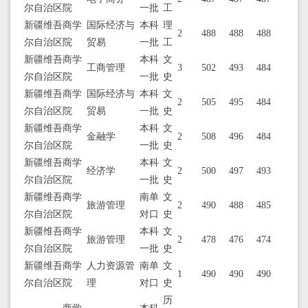
尔自治区
院
一批
工
新疆维吾
商学
国际经济与
本科
理
2
488
488
488
尔自治区
院
贸易
一批
工
新疆维吾
商学
本科
文
工商管理
3
502
493
484
尔自治区
院
一批
史
新疆维吾
商学
国际经济与
本科
文
2
505
495
484
尔自治区
院
贸易
一批
史
新疆维吾
商学
本科
文
金融学
2
508
496
484
尔自治区
院
一批
史
新疆维吾
商学
本科
文
经济学
2
500
497
493
尔自治区
院
一批
史
新疆维吾
商学
南单
文
旅游管理
2
490
488
485
尔自治区
院
对口
史
新疆维吾
商学
本科
文
旅游管理
2
478
476
474
尔自治区
院
一批
史
新疆维吾
商学
人力资源管
南单
文
1
490
490
490
尔自治区
院
理
对口
史
历