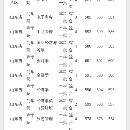
治区
院
一批
类
商学
本科
综
山东省
电子商务
3
585
583
581
院
一批
合
商学
本科
综
山东省
工商管理
4
593
590
586
院
一批
合
商学
国际经济与
本科
综
山东省
4
586
585
585
院
贸易
一批
合
商学
本科
综
山东省
会计学
4
601
601
600
院
一批
合
商学
本科
综
山东省
金融学
4
591
590
588
院
一批
合
商学
本科
综
山东省
经济学
4
596
594
593
院
一批
合
商学
经济学类
本科
综
山东省
2
599
598
597
院
（韶峰班）
一批
合
商学
本科
综
山东省
旅游管理
4
578
576
574
院
一批
合
历