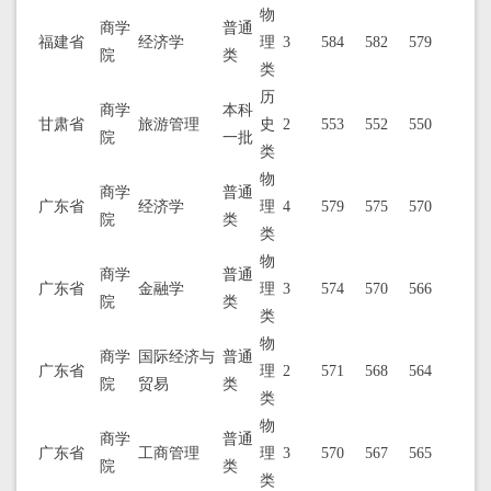
物
商学
普通
福建省
经济学
理
3
584
582
579
院
类
类
历
商学
本科
甘肃省
旅游管理
史
2
553
552
550
院
一批
类
物
商学
普通
广东省
经济学
理
4
579
575
570
院
类
类
物
商学
普通
广东省
金融学
理
3
574
570
566
院
类
类
物
商学
国际经济与
普通
广东省
理
2
571
568
564
院
贸易
类
类
物
商学
普通
广东省
工商管理
理
3
570
567
565
院
类
类