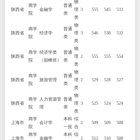
物
商学
普通
陕西省
金融学
理
3
555
545
533
院
类
类
物
商学
普通
陕西省
经济学
理
3
546
538
532
院
类
类
物
商学
经济学类
普通
陕西省
理
2
555
555
554
院
（韶峰班）
类
类
物
商学
普通
陕西省
旅游管理
理
2
529
528
527
院
类
类
物
商学
人力资源管
普通
陕西省
理
3
525
524
524
院
理
类
类
商学
本科
综
上海市
会计学
2
509
509
508
院
一批
合
商学
本科
综
上海市
金融学
2
512
510
508