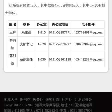
该系现有师资12人，其中教授4人，副教授2人；其中8人具有博
士学位。
姓 名
职 务
办公室
办公室电话
电子邮件
王辉
系主任
1-315
0731-52187771
453778461@qq.com
符纯
支部书记
1-528
0731-52879997
328688982@qq.com
洁
苏利
系副主任
1-530
0731-52861118
465441238@qq.com
波
湘潭大学
图书馆
教务处
研究社院
社科处
计划财务处
Copyright 2001-2026 湘潭大学商学院 地址：中国湖南湘潭
邮编：411105 电话：0731-58292243 传真：0731-58597906、