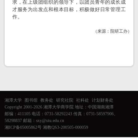
求，在上级团组织的领导下，以团员青年的成长成
才服务为出发点和根本目标，积极做好日常管理工
作。
（来源：院研工办）
湘潭大学
图书馆
教务处
研究社院
社科处
计划财务处
Copyright 2001-2026 湘潭大学商学院 地址：中国湖南湘潭
邮编：411105 电话：0731-58292243 传真：0731-58597906、
58298837 邮箱：sxy@xtu.edu.cn
湘ICP备05005862号 湘教QS3-200505-000059