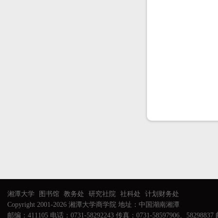
湘潭大学
图书馆
教务处
研究社院
社科处
计划财务处
Copyright 2001-2026 湘潭大学商学院 地址：中国湖南湘潭
邮编：411105 电话：0731-58292243 传真：0731-58597906、58298837 邮