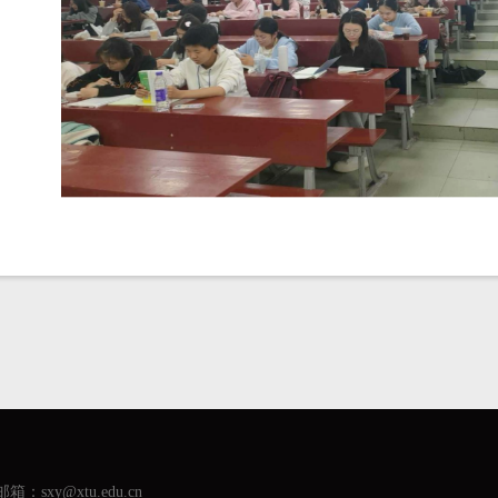
箱：sxy@xtu.edu.cn