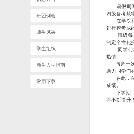
暑
假期
四级备考筑
班团例会
在学院
进行模考成
师生风采
班级每
制定个性化
学生组织
同学们
热情。
每周一
新生入学指南
助力同学们
在此，
常用下载
成绩。
下学期
将不断提升