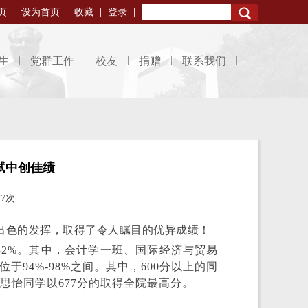
页
设为首页
收藏
登录
Search
生
党群工作
校友
捐赠
联系我们
试中创佳绩
77次
出色的发挥，取得了令人瞩目的优异成绩！
.32%。其中，会计学一班、国际经济与贸易
94%-98%之间。其中，600分以上的同
的李思怡同学以677分的取得全院最高分。