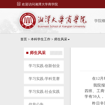

欢迎访问湘潭大学商学院
学院
首页
>
本科学生工作
>
师生风采
师生风采
学习实践-创新创业
在12
学习实践-学科竞赛
我院报
四班、工商
学习实践-社会实践
学有59人
昨日辛
信息公告