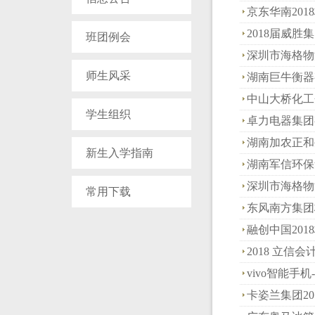
京东华南201
2018届威胜
班团例会
深圳市海格物
师生风采
湖南巨牛衡器
中山大桥化工
学生组织
卓力电器集团
湖南加农正和
新生入学指南
湖南军信环保
深圳市海格物
常用下载
东风南方集团
融创中国201
2018 立信
vivo智能
卡姿兰集团20