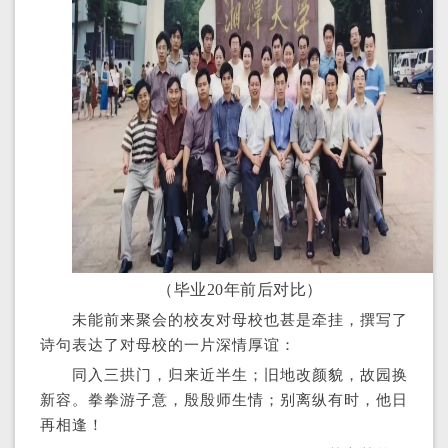
（毕业20年前后对比）
未能前来聚会的校友对母校也甚是牵挂，撰写了
诗句表达了对母校的一片深情厚谊：
同入三拱门，归来近半生；旧地改颜貌，故园换
新容。拳拳游子意，殷殷师生情；别离纵有时，他日
再相逢！