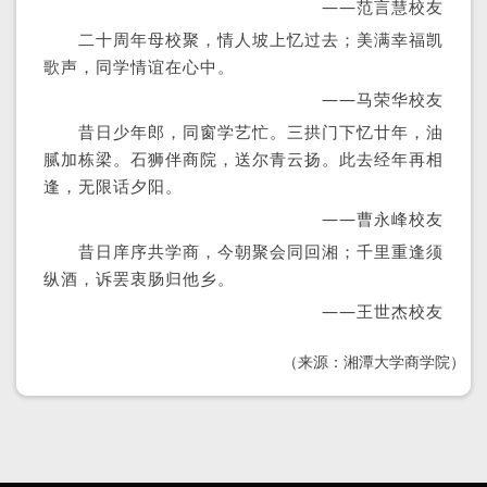
——范言慧校友
二十周年母校聚，情人坡上忆过去；美满幸福凯
歌声，同学情谊在心中。
——马荣华校友
昔日少年郎，同窗学艺忙。三拱门下忆廿年，油
腻加栋梁。石狮伴商院，送尔青云扬。此去经年再相
逢，无限话夕阳。
——曹永峰校友
昔日庠序共学商，今朝聚会同回湘；千里重逢须
纵酒，诉罢衷肠归他乡。
——王世杰校友
（来源：湘潭大学商学院）