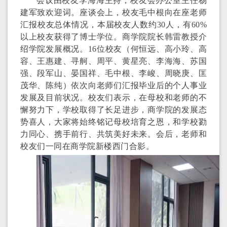
会议由校友李海海主持，校友会办公室主任杨
建军致欢迎词。座谈会上，校友毛中根向在座老师
汇报校友总体情况，本届校友人数约30人，有60%
以上校友获得了博士学位。商学院院长韩雷教授介
绍学院发展概况。16位校友（何恒远、高小玲、高
容、王惠建、寻舸、周平、黄星亮、李海海、苏国
强、段军山、晏国祥、毛中根、李峻、周晓庚、匡
茂华、陈纯）依次向老师们汇报毕业后的个人事业
发展及目前状况。校友们表示，在母校和老师的不
懈努力下，学校取得了长足进步，商学院的发展态
势喜人，大家将始终铭记母校培育之恩，和学校勠
力同心、携手前行、共筑美好未来。会后，老师和
校友们一同在商学院新楼西门合影。