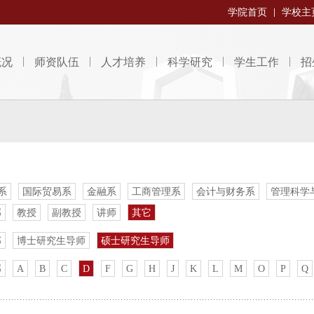
学院首页
学校主
概况
师资队伍
人才培养
科学研究
学生工作
招
系
国际贸易系
金融系
工商管理系
会计与财务系
管理科学
部
教授
副教授
讲师
其它
部
博士研究生导师
硕士研究生导师
部
A
B
C
D
F
G
H
J
K
L
M
O
P
Q