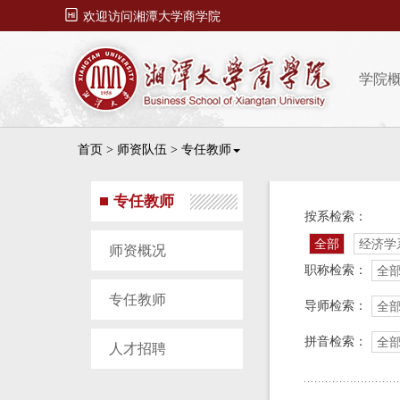

欢迎访问湘潭大学商学院
学院
首页
>
师资队伍
>
专任教师
专任教师
按系检索：
全部
经济学
师资概况
职称检索：
全
专任教师
导师检索：
全
拼音检索：
全
人才招聘