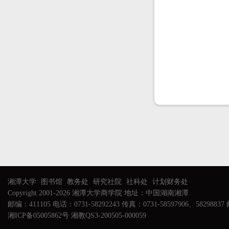
湘潭大学
图书馆
教务处
研究社院
社科处
计划财务处
Copyright 2001-2026 湘潭大学商学院 地址：中国湖南湘潭
邮编：411105 电话：0731-58292243 传真：0731-58597906、58298837 邮
湘ICP备05005862号 湘教QS3-200505-000059