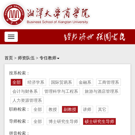
Toggle
navigation
首页
>
师资队伍
>
专任教师
按系检索：
全部
经济学系
国际贸易系
金融系
工商管理系
会计与财务系
管理科学与工程系
旅游与酒店管理系
人力资源管理系
职称检索：
全部
教授
副教授
讲师
其它
导师检索：
全部
博士研究生导师
硕士研究生导师
拼音检索：