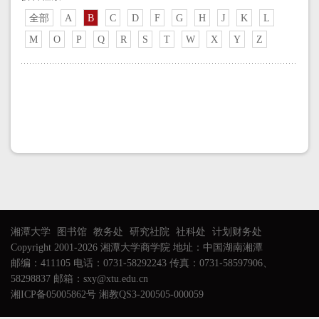
全部
A
B
C
D
F
G
H
J
K
L
M
O
P
Q
R
S
T
W
X
Y
Z
湘潭大学
图书馆
教务处
研究社院
社科处
计划财务处
Copyright 2001-2026 湘潭大学商学院 地址：中国湖南湘潭
邮编：411105 电话：0731-58292243 传真：0731-58597906、
58298837 邮箱：sxy@xtu.edu.cn
湘ICP备05005862号 湘教QS3-200505-000059