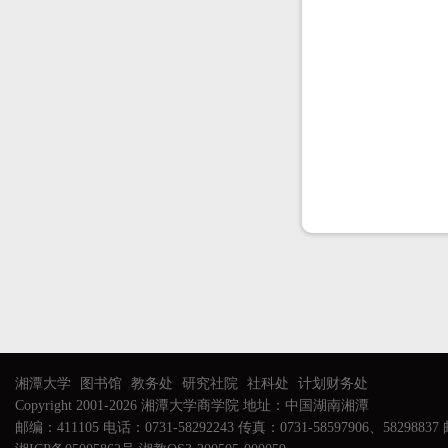
湘潭大学
图书馆
教务处
研究社院
社科处
计划财务处
Copyright 2001-2026 湘潭大学商学院 地址：中国湖南湘潭
邮编：411105 电话：0731-58292243 传真：0731-58597906、58298837 邮