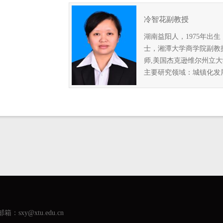
冷智花副教授
湖南益阳人，1975年出
士，湘潭大学商学院副教
师,美国杰克逊维尔州立
主要研究领域：城镇化发展.
箱：sxy@xtu.edu.cn