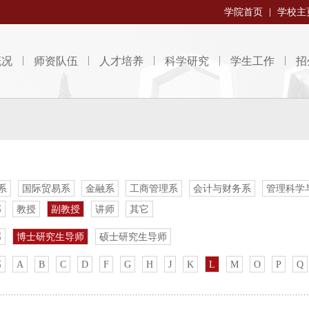
学院首页
学校主
概况
师资队伍
人才培养
科学研究
学生工作
招
系
国际贸易系
金融系
工商管理系
会计与财务系
管理科学
部
教授
副教授
讲师
其它
部
博士研究生导师
硕士研究生导师
部
A
B
C
D
F
G
H
J
K
L
M
O
P
Q