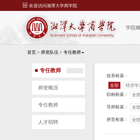

欢迎访问湘潭大学商学院
学院
首页
>
师资队伍
>
专任教师
专任教师
按系检索：
全部
经济学
师资概况
职称检索：
全
专任教师
导师检索：
全
拼音检索：
全
人才招聘