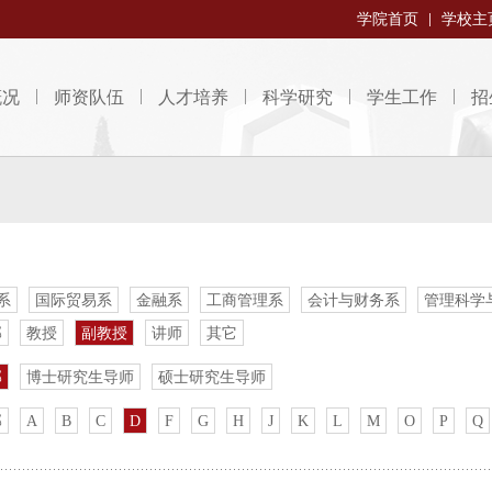
学院首页
学校主
概况
师资队伍
人才培养
科学研究
学生工作
招
系
国际贸易系
金融系
工商管理系
会计与财务系
管理科学
部
教授
副教授
讲师
其它
部
博士研究生导师
硕士研究生导师
部
A
B
C
D
F
G
H
J
K
L
M
O
P
Q