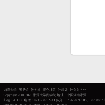
湘潭大学
图书馆
教务处
研究社院
社科处
计划财务处
Copyright 2001-2026 湘潭大学商学院 地址：中国湖南湘潭
邮编：411105 电话：0731-58292243 传真：0731-58597906、58298837 邮