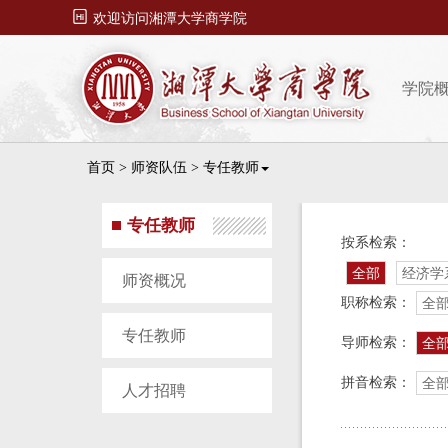

欢迎访问湘潭大学商学院
学院
首页
>
师资队伍
>
专任教师
专任教师
按系检索：
全部
经济学
师资概况
职称检索：
全
专任教师
导师检索：
全
拼音检索：
全
人才招聘