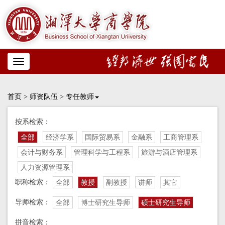
Toggle
navigation
首页
>
师资队伍
>
专任教师
按系检索：
全部
经济学系
国际贸易系
金融系
工商管理系
会计与财务系
管理科学与工程系
旅游与酒店管理系
人力资源管理系
职称检索：
全部
教授
副教授
讲师
其它
导师检索：
全部
博士研究生导师
硕士研究生导师
拼音检索：