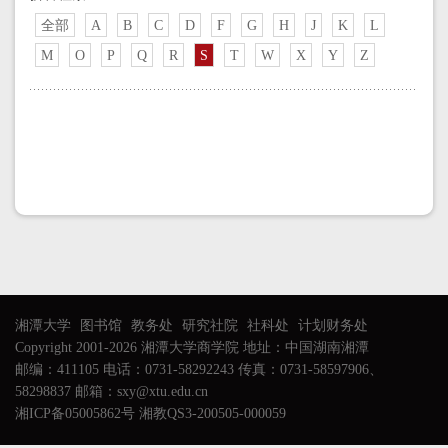
全部
A
B
C
D
F
G
H
J
K
L
M
O
P
Q
R
S
T
W
X
Y
Z
湘潭大学
图书馆
教务处
研究社院
社科处
计划财务处
Copyright 2001-2026 湘潭大学商学院 地址：中国湖南湘潭
邮编：411105 电话：0731-58292243 传真：0731-58597906、
58298837 邮箱：sxy@xtu.edu.cn
湘ICP备05005862号 湘教QS3-200505-000059