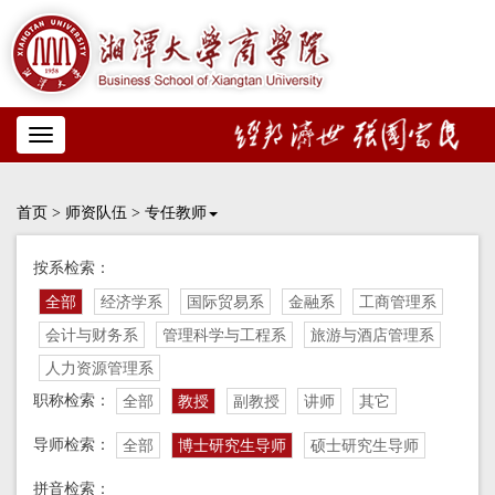
Toggle
navigation
首页
>
师资队伍
>
专任教师
按系检索：
全部
经济学系
国际贸易系
金融系
工商管理系
会计与财务系
管理科学与工程系
旅游与酒店管理系
人力资源管理系
职称检索：
全部
教授
副教授
讲师
其它
导师检索：
全部
博士研究生导师
硕士研究生导师
拼音检索：