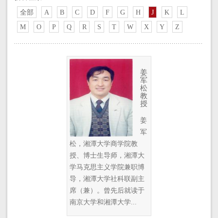
全部
A
B
C
D
F
G
H
J
K
L
M
O
P
Q
R
S
T
W
X
Y
Z
姜
军
松
教
授
姜
军
松，湘潭大学商学院教
授、博士生导师，湘潭大
学马克思主义学院兼职博
导，湘潭大学社科联副主
席（兼）。曾先后就读于
南京大学和湘潭大学...