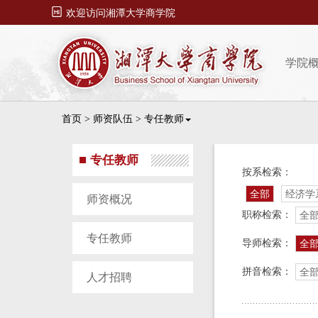

欢迎访问湘潭大学商学院
学院
首页
>
师资队伍
>
专任教师
专任教师
按系检索：
全部
经济学
师资概况
职称检索：
全
专任教师
导师检索：
全
拼音检索：
全
人才招聘