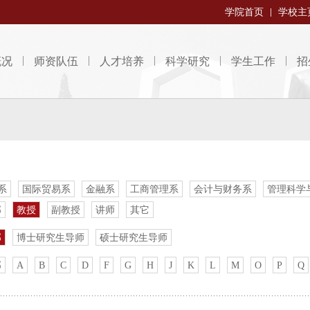
学院首页
学校主
概况
师资队伍
人才培养
科学研究
学生工作
招
系
国际贸易系
金融系
工商管理系
会计与财务系
管理科学
部
教授
副教授
讲师
其它
部
博士研究生导师
硕士研究生导师
部
A
B
C
D
F
G
H
J
K
L
M
O
P
Q