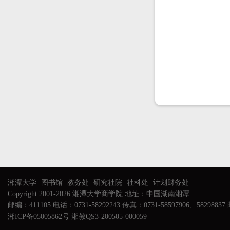
湘潭大学
图书馆
教务处
研究社院
社科处
计划财务处
Copyright 2001-2026 湘潭大学商学院 地址：中国湖南湘潭
邮编：411105 电话：0731-58292243 传真：0731-58597906、58298837 邮
湘ICP备05005862号 湘教QS3-200505-000059