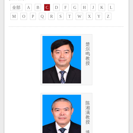
全部
A
B
C
D
F
G
H
J
K
L
M
O
P
Q
R
S
T
W
X
Y
Z
楚
尔
鸣
教
授
陈
湘
满
教
授
博