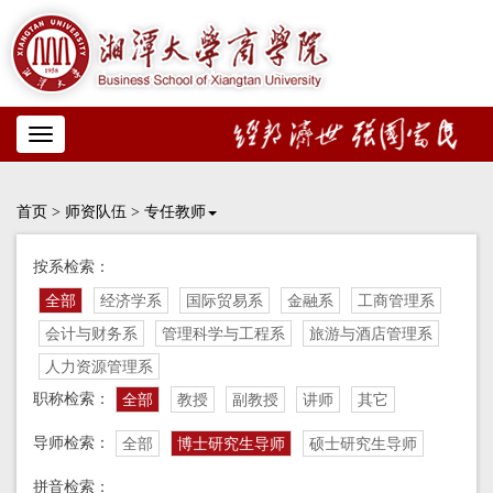
Toggle
navigation
首页
>
师资队伍
>
专任教师
按系检索：
全部
经济学系
国际贸易系
金融系
工商管理系
会计与财务系
管理科学与工程系
旅游与酒店管理系
人力资源管理系
职称检索：
全部
教授
副教授
讲师
其它
导师检索：
全部
博士研究生导师
硕士研究生导师
拼音检索：