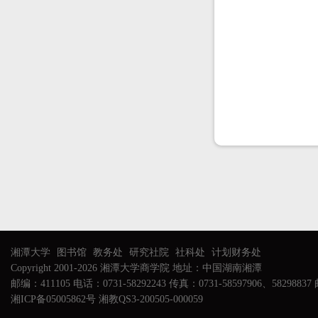
湘潭大学
图书馆
教务处
研究社院
社科处
计划财务处
Copyright 2001-2026 湘潭大学商学院 地址：中国湖南湘潭
邮编：411105 电话：0731-58292243 传真：0731-58597906、58298837 邮
湘ICP备05005862号 湘教QS3-200505-000059