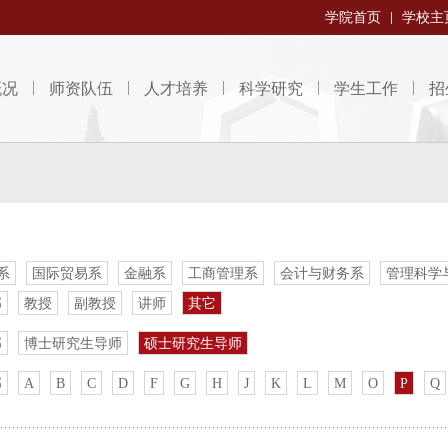
学院首页
学校主
概况
师资队伍
人才培养
科学研究
学生工作
招
系
国际贸易系
金融系
工商管理系
会计与财务系
管理科学
部
教授
副教授
讲师
其它
部
博士研究生导师
硕士研究生导师
部
A
B
C
D
F
G
H
J
K
L
M
O
P
Q