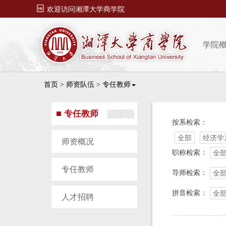

欢迎访问湘潭大学商学院
学院
首页
>
师资队伍
>
专任教师
专任教师
按系检索：
全部
经济学
师资概况
职称检索：
全
专任教师
导师检索：
全
拼音检索：
全
人才招聘