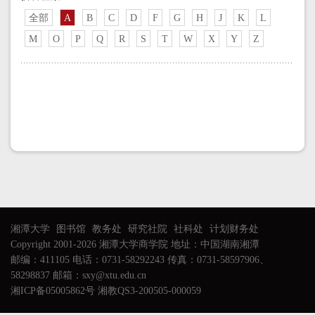
全部
A
B
C
D
F
G
H
J
K
L
M
O
P
Q
R
S
T
W
X
Y
Z
湘潭大学
图书馆
教务处
研究社院
社科处
计划财务处
Copyright 2001-2026 湘潭大学商学院 地址：中国湖南湘潭
邮编：411105 电话：0731-58292243 传真：0731-58597906、
58298837 邮箱：sxy@xtu.edu.cn
湘ICP备05005862号 湘教QS3-200505-000059