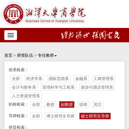
Toggle
navigation
首页
>
师资队伍
>
专任教师
按系检索：
全部
经济学系
国际贸易系
金融系
工商管理系
会计与财务系
管理科学与工程系
旅游与酒店管理系
人力资源管理系
职称检索：
全部
教授
副教授
讲师
其它
导师检索：
全部
博士研究生导师
硕士研究生导师
拼音检索：