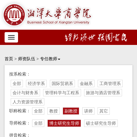
Toggle
navigation
首页
>
师资队伍
>
专任教师
按系检索：
全部
经济学系
国际贸易系
金融系
工商管理系
会计与财务系
管理科学与工程系
旅游与酒店管理系
人力资源管理系
职称检索：
全部
教授
副教授
讲师
其它
导师检索：
全部
博士研究生导师
硕士研究生导师
拼音检索：