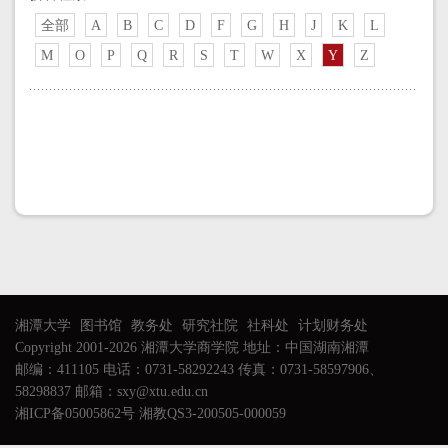
全部
A
B
C
D
F
G
H
J
K
L
M
O
P
Q
R
S
T
W
X
Y
Z
湘潭大学
图书馆
教务处
研究社院
社科处
计划财务处
Copyright 2001-2026 湘潭大学商学院 地址：中国湖南湘潭
邮编：411105 电话：0731-58292243 传真：0731-58597906、
58298837 邮箱：sxy@xtu.edu.cn
湘ICP备05005862号 湘教QS3-200505-000059