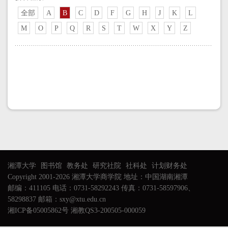
全部
A
B
C
D
F
G
H
J
K
L
M
O
P
Q
R
S
T
W
X
Y
Z
湘潭大学
图书馆
教务处
研究社院
社科处
计划财务处
Copyright 2001-2026 湘潭大学商学院 地址：中国湖南湘潭
邮编：411105 电话：0731-58292243 传真：0731-58597906、
58298837 邮箱：sxy@xtu.edu.cn
湘ICP备05005862号 湘教QS3-200505-000059