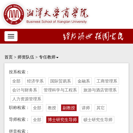
Toggle
navigation
首页
>
师资队伍
>
专任教师
按系检索：
全部
经济学系
国际贸易系
金融系
工商管理系
会计与财务系
管理科学与工程系
旅游与酒店管理系
人力资源管理系
职称检索：
全部
教授
副教授
讲师
其它
导师检索：
全部
博士研究生导师
硕士研究生导师
拼音检索：