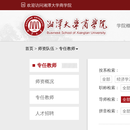

欢迎访问湘潭大学商学院
学院
首页
>
师资队伍
>
专任教师
专任教师
按系检索：
全部
经济学
师资概况
职称检索：
全
专任教师
导师检索：
全
拼音检索：
全
人才招聘