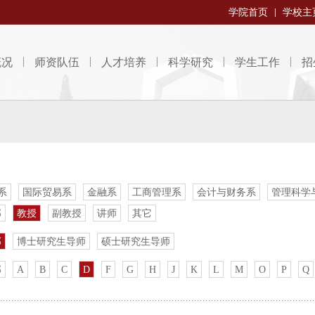
学院首页
学校主
概况
师资队伍
人才培养
科学研究
学生工作
招
系
国际贸易系
金融系
工商管理系
会计与财务系
管理科学
部
教授
副教授
讲师
其它
部
博士研究生导师
硕士研究生导师
部
A
B
C
D
F
G
H
J
K
L
M
O
P
Q