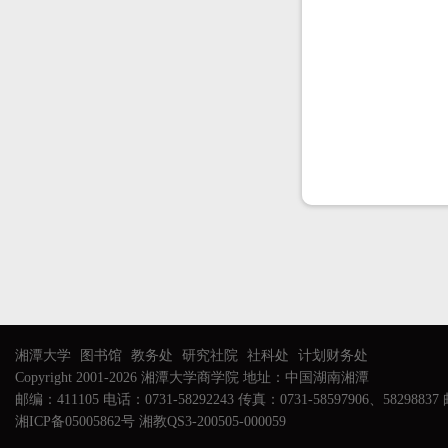
湘潭大学
图书馆
教务处
研究社院
社科处
计划财务处
Copyright 2001-2026 湘潭大学商学院 地址：中国湖南湘潭
邮编：411105 电话：0731-58292243 传真：0731-58597906、58298837 邮
湘ICP备05005862号 湘教QS3-200505-000059