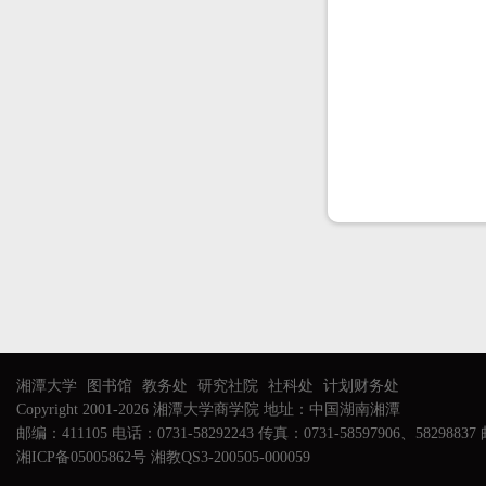
湘潭大学
图书馆
教务处
研究社院
社科处
计划财务处
Copyright 2001-2026 湘潭大学商学院 地址：中国湖南湘潭
邮编：411105 电话：0731-58292243 传真：0731-58597906、58298837 邮
湘ICP备05005862号 湘教QS3-200505-000059