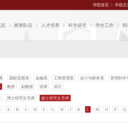
学院首页
学校主
概况
师资队伍
人才培养
科学研究
学生工作
招
系
国际贸易系
金融系
工商管理系
会计与财务系
管理科学
部
教授
副教授
讲师
其它
部
博士研究生导师
硕士研究生导师
部
A
B
C
D
F
G
H
J
K
L
M
O
P
Q