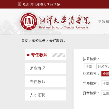

欢迎访问湘潭大学商学院
学院
首页
>
师资队伍
>
专任教师
专任教师
按系检索：
全部
经济学
师资概况
职称检索：
全
专任教师
导师检索：
全
拼音检索：
全
人才招聘