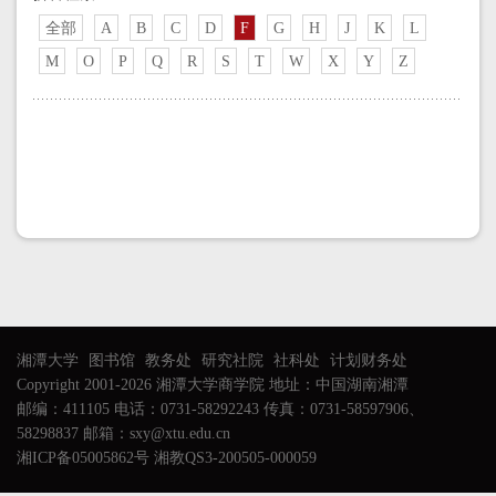
全部
A
B
C
D
F
G
H
J
K
L
M
O
P
Q
R
S
T
W
X
Y
Z
湘潭大学
图书馆
教务处
研究社院
社科处
计划财务处
Copyright 2001-2026 湘潭大学商学院 地址：中国湖南湘潭
邮编：411105 电话：0731-58292243 传真：0731-58597906、
58298837 邮箱：sxy@xtu.edu.cn
湘ICP备05005862号 湘教QS3-200505-000059