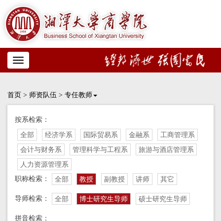
Toggle
navigation
首页
>
师资队伍
>
专任教师
按系检索：
全部
经济学系
国际贸易系
金融系
工商管理系
会计与财务系
管理科学与工程系
旅游与酒店管理系
人力资源管理系
职称检索：
全部
教授
副教授
讲师
其它
导师检索：
全部
博士研究生导师
硕士研究生导师
拼音检索：