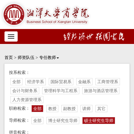
Toggle
navigation
首页
>
师资队伍
>
专任教师
按系检索：
全部
经济学系
国际贸易系
金融系
工商管理系
会计与财务系
管理科学与工程系
旅游与酒店管理系
人力资源管理系
职称检索：
全部
教授
副教授
讲师
其它
导师检索：
全部
博士研究生导师
硕士研究生导师
拼音检索：