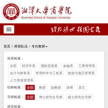
Toggle
navigation
首页
>
师资队伍
>
专任教师
按系检索：
全部
经济学系
国际贸易系
金融系
工商管理系
会计与财务系
管理科学与工程系
旅游与酒店管理系
人力资源管理系
职称检索：
全部
教授
副教授
讲师
其它
导师检索：
全部
博士研究生导师
硕士研究生导师
拼音检索：