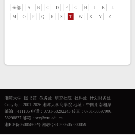
全部
A
B
C
D
F
G
H
J
K
L
M
O
P
Q
R
S
T
W
X
Y
Z
湘潭大学
图书馆
教务处
研究社院
社科处
计划财务处
Copyright 2001-2026 湘潭大学商学院 地址：中国湖南湘潭
邮编：411105 电话：0731-58292243 传真：0731-58597906、
58298837 邮箱：sxy@xtu.edu.cn
湘ICP备05005862号 湘教QS3-200505-000059