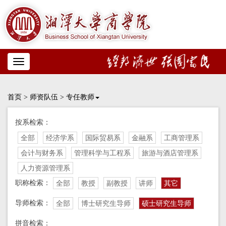
Toggle
navigation
首页
>
师资队伍
>
专任教师
按系检索：
全部
经济学系
国际贸易系
金融系
工商管理系
会计与财务系
管理科学与工程系
旅游与酒店管理系
人力资源管理系
职称检索：
全部
教授
副教授
讲师
其它
导师检索：
全部
博士研究生导师
硕士研究生导师
拼音检索：