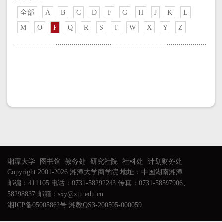
全部
A
B
C
D
F
G
H
J
K
L
M
O
P
Q
R
S
T
W
X
Y
Z
湘潭大学
图书馆
教务处
研究社院
社科处
计划财务处
Copyright 2001-2026 湘潭大学商学院 地址：中国湖南湘潭
邮编：411105 电话：0731-58292243 传真：0731-58597906、
58298837 邮箱：sxy@xtu.edu.cn
湘ICP备05005862号 湘教QS3-200505-000059