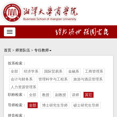
Toggle
navigation
首页
>
师资队伍
>
专任教师
按系检索：
全部
经济学系
国际贸易系
金融系
工商管理系
会计与财务系
管理科学与工程系
旅游与酒店管理系
人力资源管理系
职称检索：
全部
教授
副教授
讲师
其它
导师检索：
全部
博士研究生导师
硕士研究生导师
拼音检索：