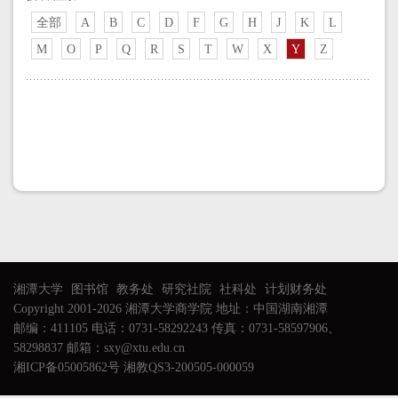
全部
A
B
C
D
F
G
H
J
K
L
M
O
P
Q
R
S
T
W
X
Y
Z
湘潭大学
图书馆
教务处
研究社院
社科处
计划财务处
Copyright 2001-2026 湘潭大学商学院 地址：中国湖南湘潭
邮编：411105 电话：0731-58292243 传真：0731-58597906、
58298837 邮箱：sxy@xtu.edu.cn
湘ICP备05005862号 湘教QS3-200505-000059