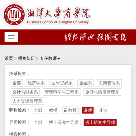
Toggle
navigation
首页
>
师资队伍
>
专任教师
按系检索：
全部
经济学系
国际贸易系
金融系
工商管理系
会计与财务系
管理科学与工程系
旅游与酒店管理系
人力资源管理系
职称检索：
全部
教授
副教授
讲师
其它
导师检索：
全部
博士研究生导师
硕士研究生导师
拼音检索：