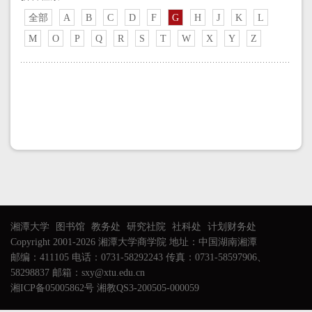
全部
A
B
C
D
F
G
H
J
K
L
M
O
P
Q
R
S
T
W
X
Y
Z
湘潭大学
图书馆
教务处
研究社院
社科处
计划财务处
Copyright 2001-2026 湘潭大学商学院 地址：中国湖南湘潭
邮编：411105 电话：0731-58292243 传真：0731-58597906、
58298837 邮箱：sxy@xtu.edu.cn
湘ICP备05005862号 湘教QS3-200505-000059