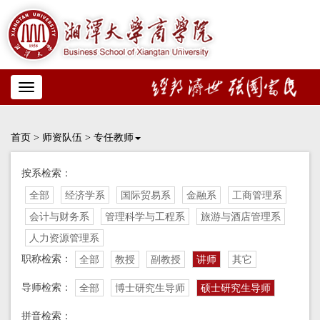
Toggle
navigation
首页
>
师资队伍
>
专任教师
按系检索：
全部
经济学系
国际贸易系
金融系
工商管理系
会计与财务系
管理科学与工程系
旅游与酒店管理系
人力资源管理系
职称检索：
全部
教授
副教授
讲师
其它
导师检索：
全部
博士研究生导师
硕士研究生导师
拼音检索：