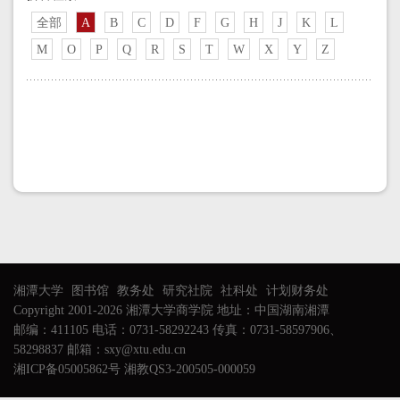
全部
A
B
C
D
F
G
H
J
K
L
M
O
P
Q
R
S
T
W
X
Y
Z
湘潭大学
图书馆
教务处
研究社院
社科处
计划财务处
Copyright 2001-2026 湘潭大学商学院 地址：中国湖南湘潭
邮编：411105 电话：0731-58292243 传真：0731-58597906、
58298837 邮箱：sxy@xtu.edu.cn
湘ICP备05005862号 湘教QS3-200505-000059