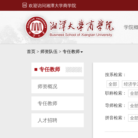

欢迎访问湘潭大学商学院
学院
首页
>
师资队伍
>
专任教师
专任教师
按系检索：
全部
经济学
师资概况
职称检索：
全
专任教师
导师检索：
全
拼音检索：
全
人才招聘