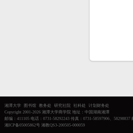
湘潭大学
图书馆
教务处
研究社院
社科处
计划财务处
Copyright 2001-2026 湘潭大学商学院 地址：中国湖南湘潭
邮编：411105 电话：0731-58292243 传真：0731-58597906、58298837 邮
湘ICP备05005862号 湘教QS3-200505-000059