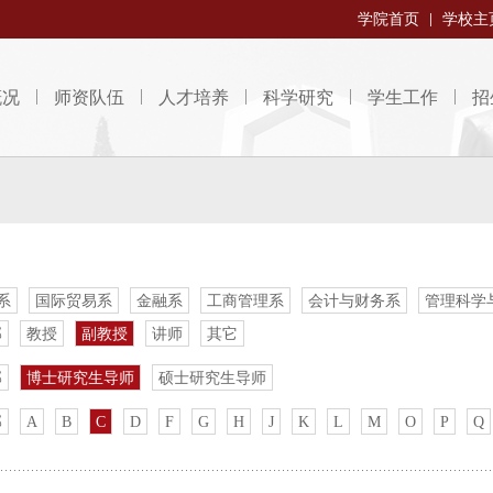
学院首页
学校主
概况
师资队伍
人才培养
科学研究
学生工作
招
系
国际贸易系
金融系
工商管理系
会计与财务系
管理科学
部
教授
副教授
讲师
其它
部
博士研究生导师
硕士研究生导师
部
A
B
C
D
F
G
H
J
K
L
M
O
P
Q