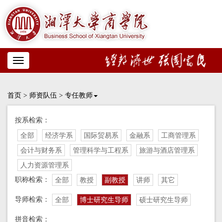
Toggle
navigation
首页
>
师资队伍
>
专任教师
按系检索：
全部
经济学系
国际贸易系
金融系
工商管理系
会计与财务系
管理科学与工程系
旅游与酒店管理系
人力资源管理系
职称检索：
全部
教授
副教授
讲师
其它
导师检索：
全部
博士研究生导师
硕士研究生导师
拼音检索：