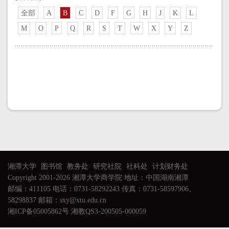
全部
A
B
C
D
F
G
H
J
K
L
M
O
P
Q
R
S
T
W
X
Y
Z
湘潭大学
图书馆
教务处
研究社院
社科处
计划财务处
Copyright 2001-2026 湘潭大学商学院 地址：中国湖南湘潭
邮编：411105 电话：0731-58292243 传真：0731-58597906、
58298837 邮箱：sxy@xtu.edu.cn
湘ICP备05005862号 湘教QS3-200505-000059