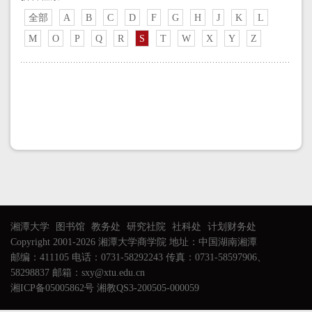
全部
A
B
C
D
F
G
H
J
K
L
M
O
P
Q
R
S
T
W
X
Y
Z
湘潭大学
图书馆
教务处
研究社院
社科处
计划财务处
Copyright 2001-2026 湘潭大学商学院 地址：中国湖南湘潭
邮编：411105 电话：0731-58292243 传真：0731-58597906、
58298837 邮箱：sxy@xtu.edu.cn
湘ICP备05005862号 湘教QS3-200505-000059