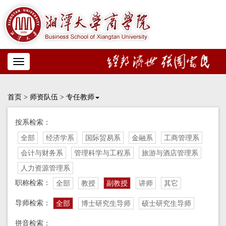
Toggle
navigation
首页
>
师资队伍
>
专任教师
按系检索：
全部
经济学系
国际贸易系
金融系
工商管理系
会计与财务系
管理科学与工程系
旅游与酒店管理系
人力资源管理系
职称检索：
全部
教授
副教授
讲师
其它
导师检索：
全部
博士研究生导师
硕士研究生导师
拼音检索：