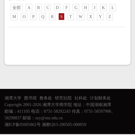
全部
A
B
C
D
F
G
H
J
K
L
M
O
P
Q
R
S
T
W
X
Y
Z
湘潭大学
图书馆
教务处
研究社院
社科处
计划财务处
Copyright 2001-2026 湘潭大学商学院 地址：中国湖南湘潭
邮编：411105 电话：0731-58292243 传真：0731-58597906、
58298837 邮箱：sxy@xtu.edu.cn
湘ICP备05005862号 湘教QS3-200505-000059