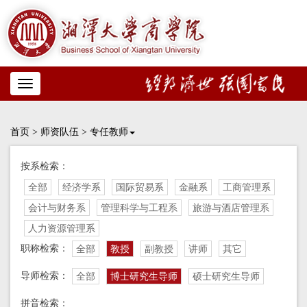
Toggle
navigation
首页
>
师资队伍
>
专任教师
按系检索：
全部
经济学系
国际贸易系
金融系
工商管理系
会计与财务系
管理科学与工程系
旅游与酒店管理系
人力资源管理系
职称检索：
全部
教授
副教授
讲师
其它
导师检索：
全部
博士研究生导师
硕士研究生导师
拼音检索：