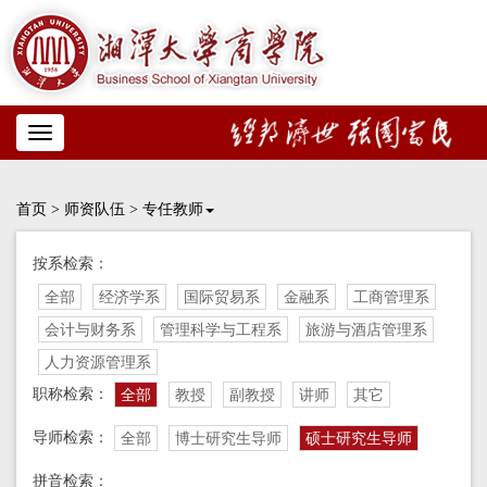
Toggle
navigation
首页
>
师资队伍
>
专任教师
按系检索：
全部
经济学系
国际贸易系
金融系
工商管理系
会计与财务系
管理科学与工程系
旅游与酒店管理系
人力资源管理系
职称检索：
全部
教授
副教授
讲师
其它
导师检索：
全部
博士研究生导师
硕士研究生导师
拼音检索：