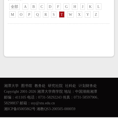
全部
A
B
C
D
F
G
H
J
K
L
M
O
P
Q
R
S
T
W
X
Y
Z
湘潭大学
图书馆
教务处
研究社院
社科处
计划财务处
Copyright 2001-2026 湘潭大学商学院 地址：中国湖南湘潭
邮编：411105 电话：0731-58292243 传真：0731-58597906、
58298837 邮箱：sxy@xtu.edu.cn
湘ICP备05005862号 湘教QS3-200505-000059