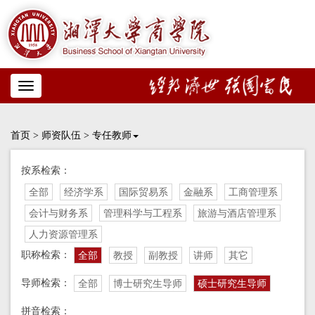
Toggle
navigation
首页
>
师资队伍
>
专任教师
按系检索：
全部
经济学系
国际贸易系
金融系
工商管理系
会计与财务系
管理科学与工程系
旅游与酒店管理系
人力资源管理系
职称检索：
全部
教授
副教授
讲师
其它
导师检索：
全部
博士研究生导师
硕士研究生导师
拼音检索：