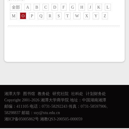
全部
A
B
C
D
F
G
H
J
K
L
M
O
P
Q
R
S
T
W
X
Y
Z
湘潭大学
图书馆
教务处
研究社院
社科处
计划财务处
Copyright 2001-2026 湘潭大学商学院 地址：中国湖南湘潭
邮编：411105 电话：0731-58292243 传真：0731-58597906、
58298837 邮箱：sxy@xtu.edu.cn
湘ICP备05005862号 湘教QS3-200505-000059