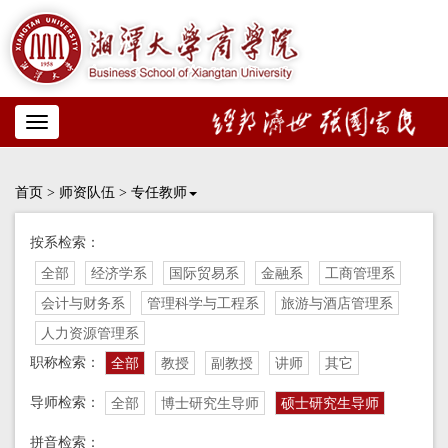
Toggle
navigation
首页
>
师资队伍
>
专任教师
按系检索：
全部
经济学系
国际贸易系
金融系
工商管理系
会计与财务系
管理科学与工程系
旅游与酒店管理系
人力资源管理系
职称检索：
全部
教授
副教授
讲师
其它
导师检索：
全部
博士研究生导师
硕士研究生导师
拼音检索：