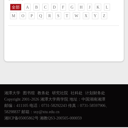
全部
A
B
C
D
F
G
H
J
K
L
M
O
P
Q
R
S
T
W
X
Y
Z
湘潭大学
图书馆
教务处
研究社院
社科处
计划财务处
Copyright 2001-2026 湘潭大学商学院 地址：中国湖南湘潭
邮编：411105 电话：0731-58292243 传真：0731-58597906、
58298837 邮箱：sxy@xtu.edu.cn
湘ICP备05005862号 湘教QS3-200505-000059