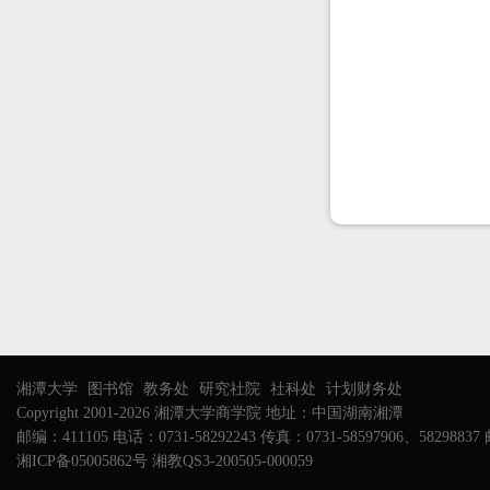
湘潭大学
图书馆
教务处
研究社院
社科处
计划财务处
Copyright 2001-2026 湘潭大学商学院 地址：中国湖南湘潭
邮编：411105 电话：0731-58292243 传真：0731-58597906、58298837 邮
湘ICP备05005862号 湘教QS3-200505-000059