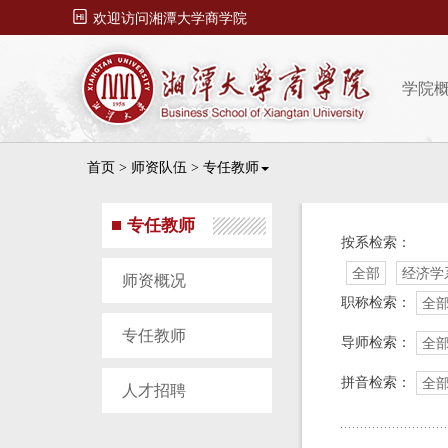

欢迎访问湘潭大学商学院
学院
首页
>
师资队伍
>
专任教师
专任教师
按系检索：
全部
经济学
师资概况
职称检索：
全
专任教师
导师检索：
全
拼音检索：
全
人才招聘