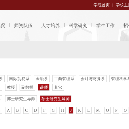
学院首页
学校主
概况
师资队伍
人才培养
科学研究
学生工作
招
系
国际贸易系
金融系
工商管理系
会计与财务系
管理科学
部
教授
副教授
讲师
其它
部
博士研究生导师
硕士研究生导师
部
A
B
C
D
F
G
H
J
K
L
M
O
P
Q