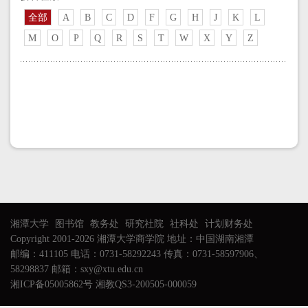
全部
A
B
C
D
F
G
H
J
K
L
M
O
P
Q
R
S
T
W
X
Y
Z
湘潭大学
图书馆
教务处
研究社院
社科处
计划财务处
Copyright 2001-2026 湘潭大学商学院 地址：中国湖南湘潭
邮编：411105 电话：0731-58292243 传真：0731-58597906、
58298837 邮箱：sxy@xtu.edu.cn
湘ICP备05005862号 湘教QS3-200505-000059