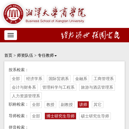
Toggle
navigation
首页
>
师资队伍
>
专任教师
按系检索：
全部
经济学系
国际贸易系
金融系
工商管理系
会计与财务系
管理科学与工程系
旅游与酒店管理系
人力资源管理系
职称检索：
全部
教授
副教授
讲师
其它
导师检索：
全部
博士研究生导师
硕士研究生导师
拼音检索：