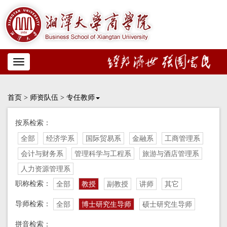
Toggle
navigation
首页
>
师资队伍
>
专任教师
按系检索：
全部
经济学系
国际贸易系
金融系
工商管理系
会计与财务系
管理科学与工程系
旅游与酒店管理系
人力资源管理系
职称检索：
全部
教授
副教授
讲师
其它
导师检索：
全部
博士研究生导师
硕士研究生导师
拼音检索：