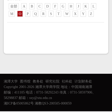
全部
A
B
C
D
F
G
H
J
K
L
M
O
P
Q
R
S
T
W
X
Y
Z
湘潭大学
图书馆
教务处
研究社院
社科处
计划财务处
Copyright 2001-2026 湘潭大学商学院 地址：中国湖南湘潭
邮编：411105 电话：0731-58292243 传真：0731-58597906、
58298837 邮箱：sxy@xtu.edu.cn
湘ICP备05005862号 湘教QS3-200505-000059