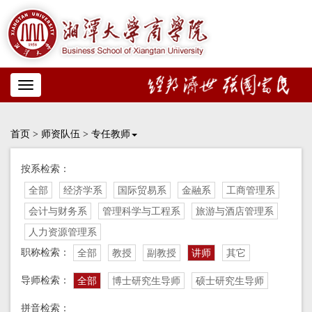
Toggle
navigation
首页
>
师资队伍
>
专任教师
按系检索：
全部
经济学系
国际贸易系
金融系
工商管理系
会计与财务系
管理科学与工程系
旅游与酒店管理系
人力资源管理系
职称检索：
全部
教授
副教授
讲师
其它
导师检索：
全部
博士研究生导师
硕士研究生导师
拼音检索：