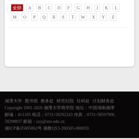
全部
A
B
C
D
F
G
H
J
K
L
M
O
P
Q
R
S
T
W
X
Y
Z
湘潭大学
图书馆
教务处
研究社院
社科处
计划财务处
Copyright 2001-2026 湘潭大学商学院 地址：中国湖南湘潭
邮编：411105 电话：0731-58292243 传真：0731-58597906、
58298837 邮箱：sxy@xtu.edu.cn
湘ICP备05005862号 湘教QS3-200505-000059