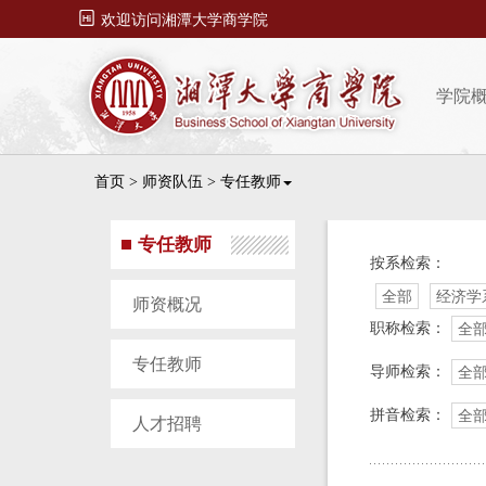

欢迎访问湘潭大学商学院
学院
首页
>
师资队伍
>
专任教师
专任教师
按系检索：
全部
经济学
师资概况
职称检索：
全
专任教师
导师检索：
全
拼音检索：
全
人才招聘