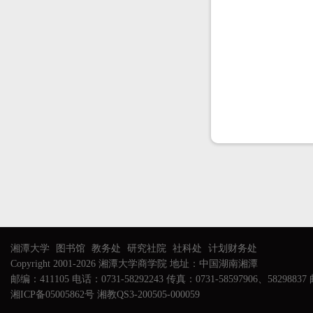
湘潭大学
图书馆
教务处
研究社院
社科处
计划财务处
Copyright 2001-2026 湘潭大学商学院 地址：中国湖南湘潭
邮编：411105 电话：0731-58292243 传真：0731-58597906、58298837 邮
湘ICP备05005862号 湘教QS3-200505-000059