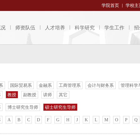
学院首页
学校主
概况
师资队伍
人才培养
科学研究
学生工作
招
系
国际贸易系
金融系
工商管理系
会计与财务系
管理科学
部
教授
副教授
讲师
其它
部
博士研究生导师
硕士研究生导师
部
A
B
C
D
F
G
H
J
K
L
M
O
P
Q