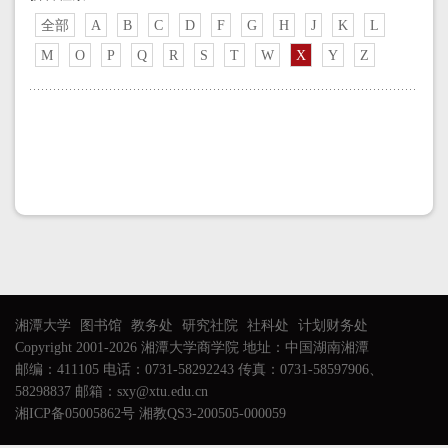
全部
A
B
C
D
F
G
H
J
K
L
M
O
P
Q
R
S
T
W
X
Y
Z
湘潭大学
图书馆
教务处
研究社院
社科处
计划财务处
Copyright 2001-2026 湘潭大学商学院 地址：中国湖南湘潭
邮编：411105 电话：0731-58292243 传真：0731-58597906、
58298837 邮箱：sxy@xtu.edu.cn
湘ICP备05005862号 湘教QS3-200505-000059