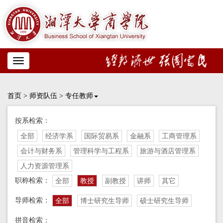
Toggle
navigation
首页
>
师资队伍
>
专任教师
按系检索：
全部
经济学系
国际贸易系
金融系
工商管理系
会计与财务系
管理科学与工程系
旅游与酒店管理系
人力资源管理系
职称检索：
全部
教授
副教授
讲师
其它
导师检索：
全部
博士研究生导师
硕士研究生导师
拼音检索：