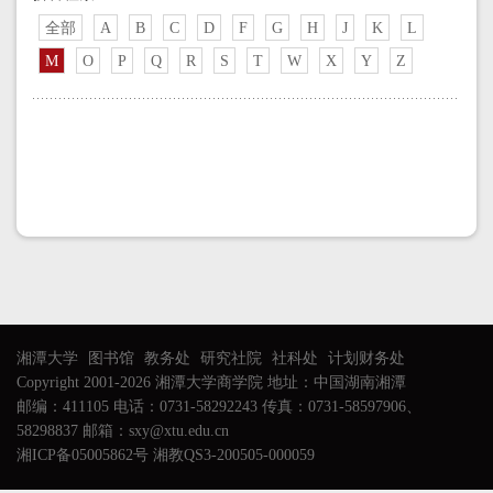
全部
A
B
C
D
F
G
H
J
K
L
M
O
P
Q
R
S
T
W
X
Y
Z
湘潭大学
图书馆
教务处
研究社院
社科处
计划财务处
Copyright 2001-2026 湘潭大学商学院 地址：中国湖南湘潭
邮编：411105 电话：0731-58292243 传真：0731-58597906、
58298837 邮箱：sxy@xtu.edu.cn
湘ICP备05005862号 湘教QS3-200505-000059